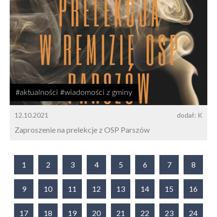
#aktualności #wiadomości z gminy
12.10.2021
dodał: K
Zaproszenie na prelekcje z OSP Parszów
1
2
3
4
5
6
7
8
9
10
11
12
13
14
15
16
17
18
19
20
21
22
23
24