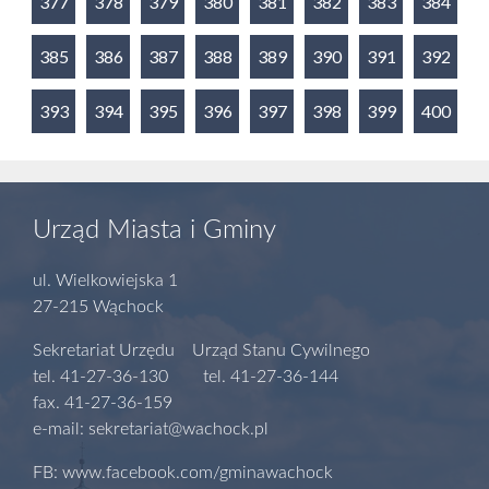
377
378
379
380
381
382
383
384
385
386
387
388
389
390
391
392
393
394
395
396
397
398
399
400
Urząd Miasta i Gminy
ul. Wielkowiejska 1
27-215 Wąchock
Sekretariat Urzędu Urząd Stanu Cywilnego
tel. 41-27-36-130 tel. 41-27-36-144
fax. 41-27-36-159
e-mail: sekretariat@wachock.pl
FB: www.facebook.com/gminawachock