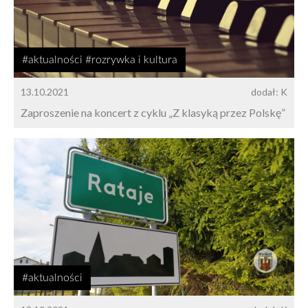
#aktualności #rozrywka i kultura
13.10.2021
dodał: K
Zaproszenie na koncert z cyklu „Z klasyką przez Polskę”
#aktualności