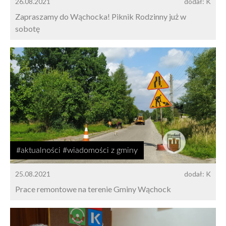
26.08.2021
dodał: K
Zapraszamy do Wąchocka! Piknik Rodzinny już w
sobotę
#aktualności #wiadomości z gminy
25.08.2021
dodał: K
Prace remontowe na terenie Gminy Wąchock