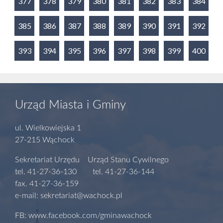
377
378
379
380
381
382
383
384
385
386
387
388
389
390
391
392
393
394
395
396
397
398
399
400
Urząd Miasta i Gminy
ul. Wielkowiejska 1
27-215 Wąchock
Sekretariat Urzędu Urząd Stanu Cywilnego
tel. 41-27-36-130 tel. 41-27-36-144
fax. 41-27-36-159
e-mail: sekretariat@wachock.pl
FB: www.facebook.com/gminawachock