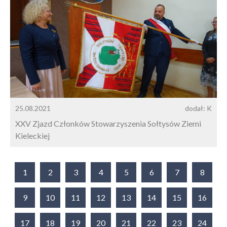
25.08.2021
dodał: K
XXV Zjazd Członków Stowarzyszenia Sołtysów Ziemi
Kieleckiej
1
2
3
4
5
6
7
8
9
10
11
12
13
14
15
16
17
18
19
20
21
22
23
24