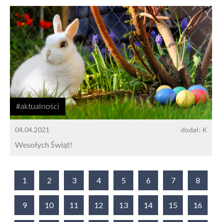
#aktualności
04.04.2021
dodał: K
Wesołych Świąt!
1
2
3
4
5
6
7
8
9
10
11
12
13
14
15
16