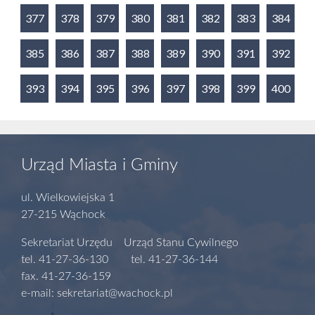
377
378
379
380
381
382
383
384
385
386
387
388
389
390
391
392
393
394
395
396
397
398
399
400
Urząd Miasta i Gminy
ul. Wielkowiejska 1
27-215 Wąchock
Sekretariat Urzędu Urząd Stanu Cywilnego
tel. 41-27-36-130 tel. 41-27-36-144
fax. 41-27-36-159
e-mail: sekretariat@wachock.pl