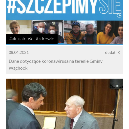
#aktualności #zdrowie
08.04.2021
dodał: K
Dane dotyczące koronawirusa na terenie Gminy
Wąchock