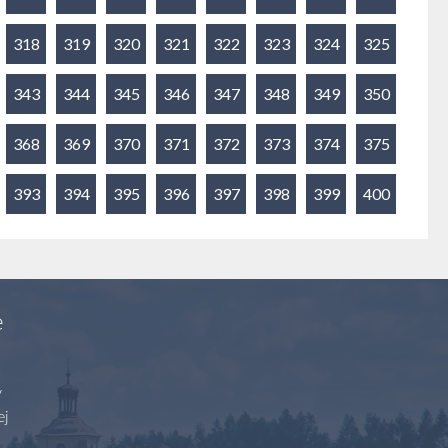
318
319
320
321
322
323
324
325
343
344
345
346
347
348
349
350
368
369
370
371
372
373
374
375
393
394
395
396
397
398
399
400
e
y
ej