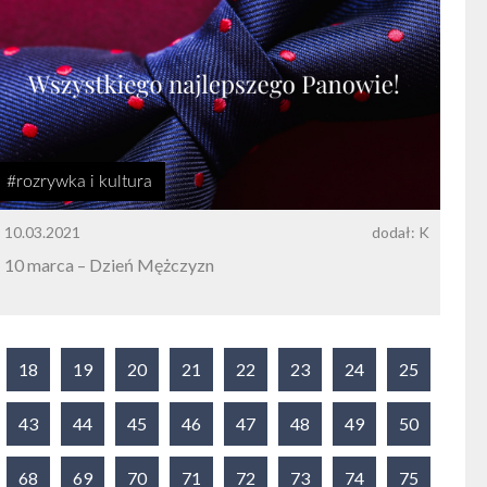
#rozrywka i kultura
10.03.2021
dodał: K
10 marca – Dzień Mężczyzn
18
19
20
21
22
23
24
25
43
44
45
46
47
48
49
50
68
69
70
71
72
73
74
75