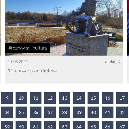
#rozrywka i kultura
11.03.2021
dodał: K
11 marca – Dzień Sołtysa
9
10
11
12
13
14
15
16
17
34
35
36
37
38
39
40
41
42
59
60
61
62
63
64
65
66
67