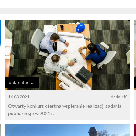
#aktualności
16.03.2021
dodał: K
Otwarty konkurs ofert na wspieranie realizacji zadania
publicznego w 2021 r.