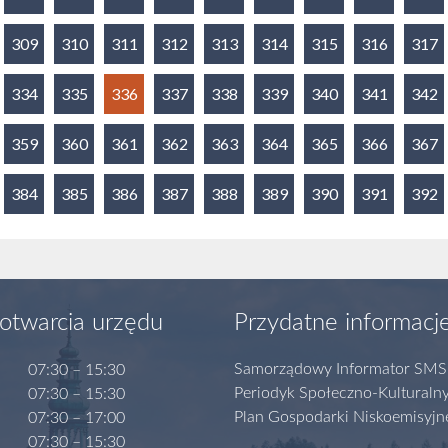
309
310
311
312
313
314
315
316
317
334
335
336
337
338
339
340
341
342
359
360
361
362
363
364
365
366
367
384
385
386
387
388
389
390
391
392
otwarcia urzędu
Przydatne informacj
Samorządowy Informator SMS
07:30 – 15:30
Periodyk Społeczno-Kulturaln
07:30 – 15:30
Plan Gospodarki Niskoemisyjn
07:30 – 17:00
07:30 – 15:30