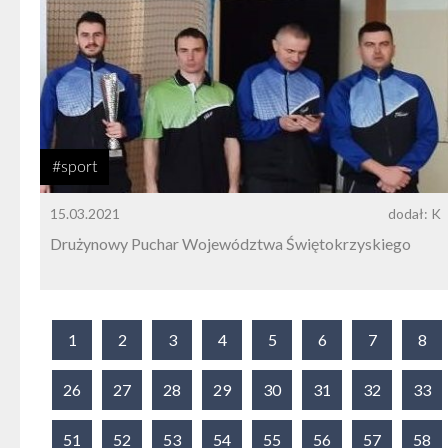
#sport
15.03.2021
dodał: K
Drużynowy Puchar Województwa Świętokrzyskiego
1
2
3
4
5
6
7
8
26
27
28
29
30
31
32
33
51
52
53
54
55
56
57
58