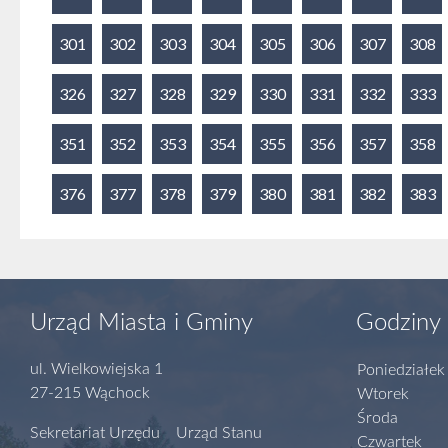
301
302
303
304
305
306
307
308
326
327
328
329
330
331
332
333
351
352
353
354
355
356
357
358
376
377
378
379
380
381
382
383
Urząd Miasta i Gminy
Godziny 
ul. Wielkowiejska 1
Poniedziałek
27-215 Wąchock
Wtorek
Środa
Sekretariat Urzędu Urząd Stanu
Czwartek