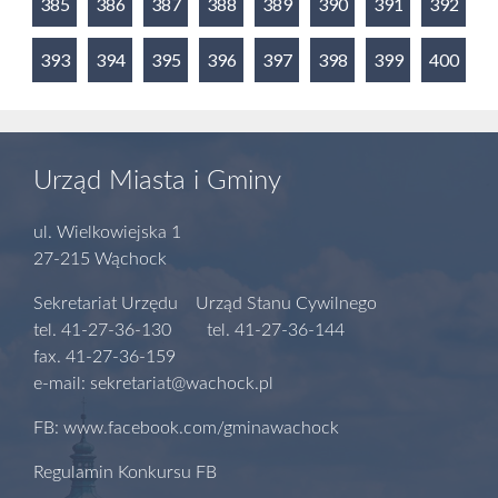
385
386
387
388
389
390
391
392
393
394
395
396
397
398
399
400
Urząd Miasta i Gminy
ul. Wielkowiejska 1
27-215 Wąchock
Sekretariat Urzędu Urząd Stanu Cywilnego
tel. 41-27-36-130 tel. 41-27-36-144
fax. 41-27-36-159
e-mail: sekretariat@wachock.pl
FB: www.facebook.com/gminawachock
Regulamin Konkursu FB