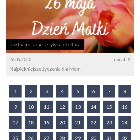
#aktualności #rozrywka i kultura
26.05.2020
dodał: K
Najpiękniejsze życzenia dla Mam
1
2
3
4
5
6
7
8
9
10
11
12
13
14
15
16
17
18
19
20
21
22
23
24
25
26
27
28
29
30
31
32