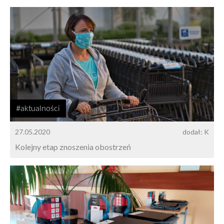
#aktualności
27.05.2020
dodał: K
Kolejny etap znoszenia obostrzeń