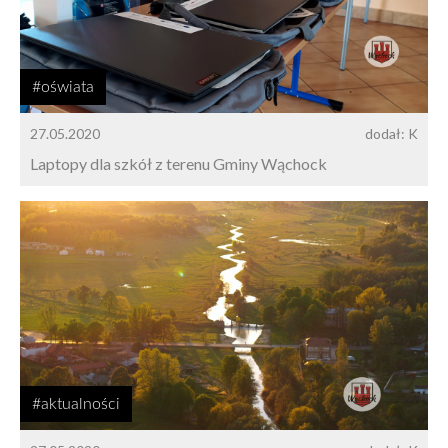
#oświata
27.05.2020
dodał: K
Laptopy dla szkół z terenu Gminy Wąchock
#aktualności