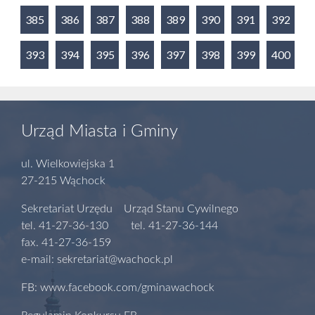
385
386
387
388
389
390
391
392
393
394
395
396
397
398
399
400
Urząd Miasta i Gminy
ul. Wielkowiejska 1
27-215 Wąchock
Sekretariat Urzędu Urząd Stanu Cywilnego
tel. 41-27-36-130 tel. 41-27-36-144
fax. 41-27-36-159
e-mail: sekretariat@wachock.pl
FB: www.facebook.com/gminawachock