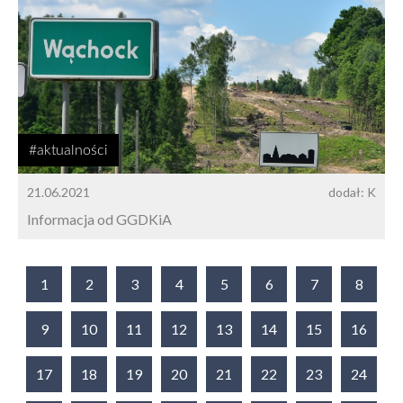
#aktualności
21.06.2021
dodał: K
Informacja od GGDKiA
1
2
3
4
5
6
7
8
9
10
11
12
13
14
15
16
17
18
19
20
21
22
23
24