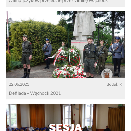
Olimpijczyków przejedzie przez Gminę Wąchock
22.06.2021
dodał: K
Defilada – Wąchock 2021