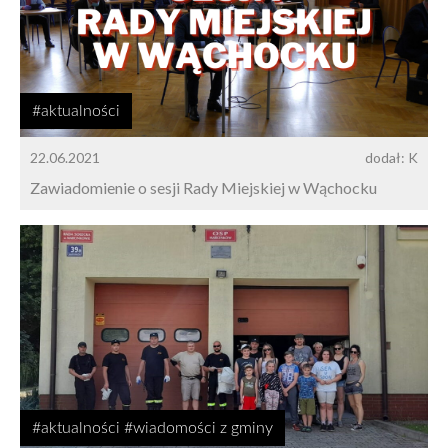
#aktualności
22.06.2021
dodał: K
Zawiadomienie o sesji Rady Miejskiej w Wąchocku
#aktualności #wiadomości z gminy