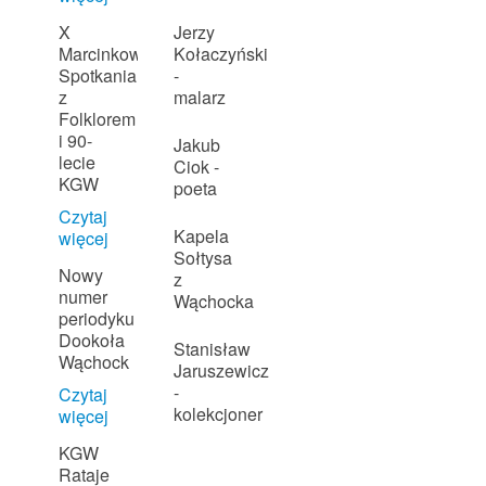
X
Jerzy
Marcinkowskie
Kołaczyński
Spotkania
-
z
malarz
Folklorem
i 90-
Jakub
lecie
Ciok -
KGW
poeta
Czytaj
Kapela
więcej
Sołtysa
Nowy
z
numer
Wąchocka
periodyku
Dookoła
Stanisław
Wąchock
Jaruszewicz
-
Czytaj
kolekcjoner
więcej
KGW
Rataje