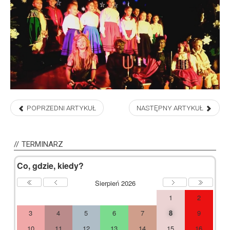
POPRZEDNI ARTYKUŁ
NASTĘPNY ARTYKUŁ
Previous
Previous
Next
Next
Year
Month
Month
Year
TERMINARZ
Co, gdzie, kiedy?
Sierpień 2026
1
2
3
4
5
6
7
8
9
10
11
12
13
14
15
16