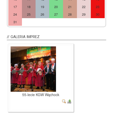
17
18
19
20
21
22
23
24
25
26
27
28
29
30
31
GALERIA
IMPREZ
55-lecie KGW Wąchock