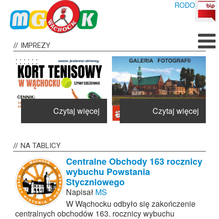
RODO
IMPREZY
j
Czytaj więcej
Czytaj więcej
NA
TABLICY
Centralne Obchody 163 rocznicy
wybuchu Powstania
Styczniowego
Napisał
MS
W Wąchocku odbyło się zakończenie
centralnych obchodów 163. rocznicy wybuchu