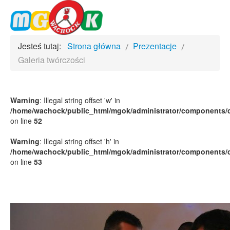
Jesteś tutaj:
Strona główna
Prezentacje
Galeria twórczości
Warning
: Illegal string offset 'w' in
/home/wachock/public_html/mgok/administrator/components/c
on line
52
Warning
: Illegal string offset 'h' in
/home/wachock/public_html/mgok/administrator/components/c
on line
53