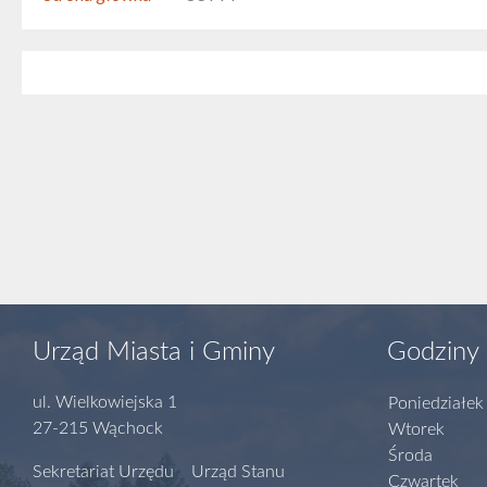
Urząd Miasta i Gminy
Godziny 
ul. Wielkowiejska 1
Poniedziałek
27-215 Wąchock
Wtorek
Środa
Sekretariat Urzędu Urząd Stanu
Czwartek