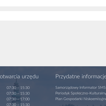
otwarcia urzędu
Przydatne informacj
Samorządowy Informator SMS
07:30 – 15:30
Periodyk Społeczno-Kulturaln
07:30 – 15:30
Plan Gospodarki Niskoemisyjn
07:30 – 17:00
07:30 – 15:30