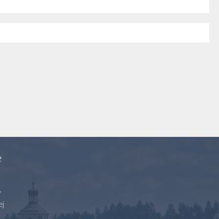
e
y
ej