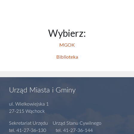
Wybierz:
MGOK
Biblioteka
Urząd Miasta i Gminy
ul. Wielkowiejska 1
27-215 Wąchock
Sekretariat Urzędu Urząd Stanu Cywilnego
tel. 41-27-36-130 tel. 41-27-36-144