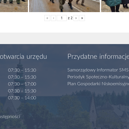
«
‹
z
2
›
»
otwarcia urzędu
Przydatne informacj
Samorządowy Informator SMS
07:30 – 15:30
Periodyk Społeczno-Kulturaln
07:30 – 15:30
Plan Gospodarki Niskoemisyjn
07:30 – 17:00
07:30 – 15:30
07:30 – 14:00
ostępności