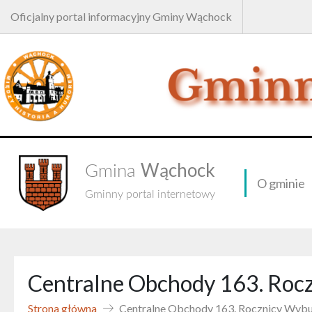
Oficjalny portal informacyjny Gminy Wąchock
Wąchock
Gmina
O gminie
Gminny portal internetowy
Centralne Obchody 163. Roc
Strona główna
Centralne Obchody 163. Rocznicy Wyb