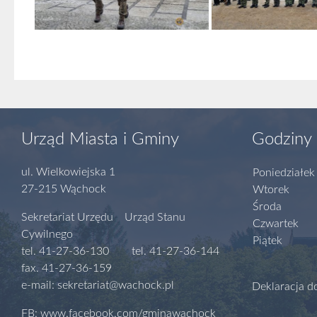
Urząd Miasta i Gminy
Godziny 
ul. Wielkowiejska 1
Poniedziałek
27-215 Wąchock
Wtorek
Środa
Sekretariat Urzędu Urząd Stanu
Czwartek
Cywilnego
Piątek
tel. 41-27-36-130 tel. 41-27-36-144
fax. 41-27-36-159
e-mail: sekretariat@wachock.pl
Deklaracja d
FB: www.facebook.com/gminawachock