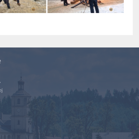
e
y
ej