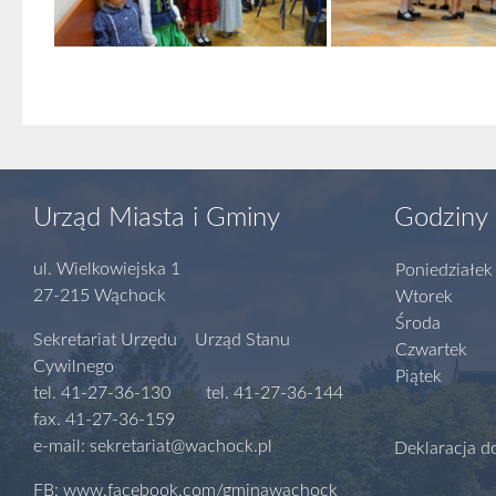
Urząd Miasta i Gminy
Godziny 
ul. Wielkowiejska 1
Poniedziałek
27-215 Wąchock
Wtorek
Środa
Sekretariat Urzędu Urząd Stanu
Czwartek
Cywilnego
Piątek
tel. 41-27-36-130 tel. 41-27-36-144
fax. 41-27-36-159
e-mail: sekretariat@wachock.pl
Deklaracja d
FB: www.facebook.com/gminawachock