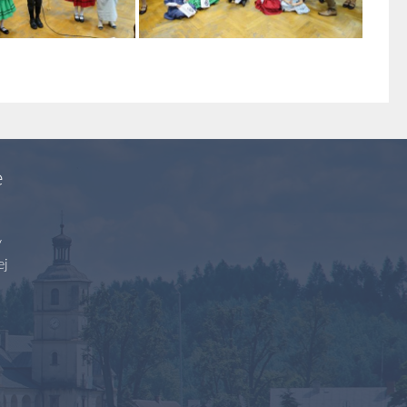
e
y
ej