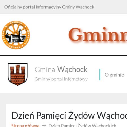
Oficjalny portal informacyjny Gminy Wąchock
Wąchock
Gmina
O gminie
Gminny portal internetowy
Dzień Pamięci Żydów Wącho
Strona główna
Dzień Pamięci Żydów Wąchockich