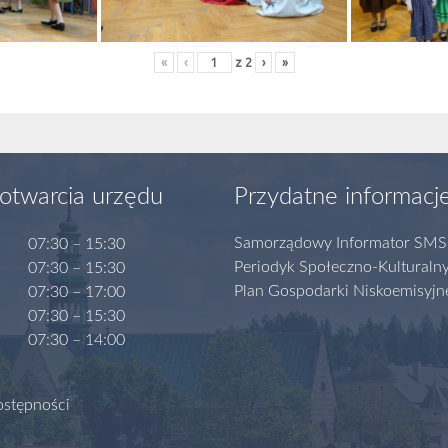
«
‹
z
2
›
»
otwarcia urzędu
Przydatne informacj
Samorządowy Informator SMS
07:30 – 15:30
Periodyk Społeczno-Kulturaln
07:30 – 15:30
Plan Gospodarki Niskoemisyjn
07:30 – 17:00
07:30 – 15:30
07:30 – 14:00
ostępności