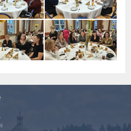
e
y
ej