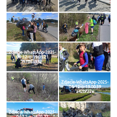
Zdjecie-WhatsApp-2025-
04-12-o-19.01.21
97d63932
Zdjecie-WhatsApp-2025-
04-12-o-19.00.59
a42bf22e
Zdjecie-WhatsApp-2025-
04-12-o-19.01.21