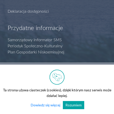
Deklaracja dostępności
Przydatne informacje
Samorządowy Informator SMS
Periodyk Społeczno-Kulturalny
Plan Gospodarki Niskoemisyjnej
Polityka prywatności
Regulamin serwisu
Biuletyn Informacji Publicznej
Ta strona używa ciasteczek (cookies), dzięki którym nasz serwis może
Kontakt
działać lepiej.
Wszelkie prawa zastrzeżone.
Realizacja
Ad360
Dowiedz się więcej
Rozumiem