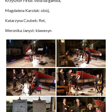
Krzysztof Firlus: viola da gamba,
Magdalena Karolak: obój,
Katarzyna Czubek: flet,
Weronika Janyst: klawesyn