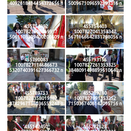
4092618414454372656 n
5009671096592893316 n
455754392
455754403
1007827608019957
1007827041353347
5061103309400200609 n
5671166642831798056 n
455790083
455793156
1007827114686673
1007827261353325
5320740391627366732 n
3848091498899610640 n
455789753
455289280
1007828358019882
1007827991353252
8782967136036553248 n
7150367406142095756 n
455142450
455282628