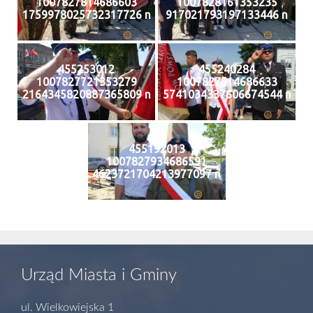
1007827814686603
1007828161353235
1759978025732317726 n
917021793197133446 n
455253012
455240284
1007827721353279
1007827514686633
2164345820887365809 n
5741034337606674544 n
455192013
1007827934686591
4623721704213977097 n
Urząd Miasta i Gminy
ul. Wielkowiejska 1