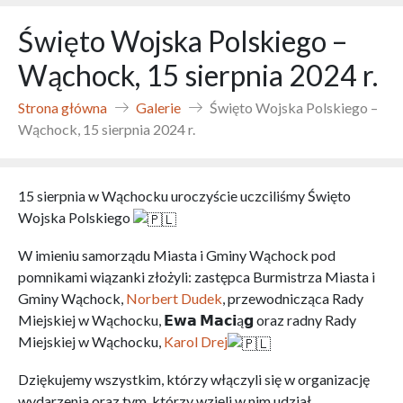
Święto Wojska Polskiego –
Wąchock, 15 sierpnia 2024 r.
Strona główna
Galerie
Święto Wojska Polskiego –
Wąchock, 15 sierpnia 2024 r.
15 sierpnia w Wąchocku uroczyście uczciliśmy Święto
Wojska Polskiego
W imieniu samorządu Miasta i Gminy Wąchock pod
pomnikami wiązanki złożyli: zastępca Burmistrza Miasta i
Gminy Wąchock,
Norbert Dudek
, przewodnicząca Rady
Miejskiej w Wąchocku, 𝗘𝘄𝗮 𝗠𝗮𝗰𝗶ą𝗴 oraz radny Rady
Miejskiej w Wąchocku,
Karol Drej
Dziękujemy wszystkim, którzy włączyli się w organizację
wydarzenia oraz tym, którzy wzięli w nim udział.