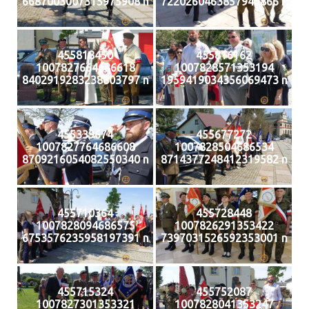
6687003007315975908 n
7220260463857943866 n
455818450
455816162
1007827664686618
1007828571353194
8402919283238803797 n
1959419034356069473 n
455339674
455677272
1007827764686608
1007828504686534
8709216054082550340 n
8714377248412319582 n
455710364
455728448
1007828094686575
1007826291353422
6753576235958197391 n
7397031526592353001 n
455715324
455752087
1007827301353321
1007828041353247