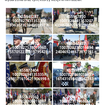
455945287
455967850
1007827431353308
1007828441353207
93630732394368997 n
4310506727450280584 n
456013630
455842827
1007827578019960
1007828238019894
1557012233919795428 n
240469241673812165 n
455877404
455898540
1007826941353357
1007827868019931
698171610621906998 n
161431698419042841 n
455831560
455835307
1007828308019887
1007827174686667