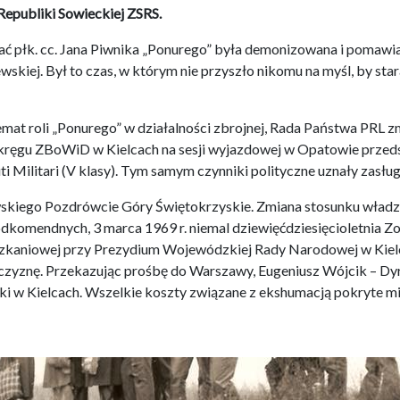
 Republiki Sowieckiej ZSRS.
tać płk. cc. Jana Piwnika „Ponurego” była demonizowana i pomawi
skiej. Był to czas, w którym nie przyszło nikomu na myśl, by sta
emat roli „Ponurego” w działalności zbrojnej, Rada Państwa PRL 
kręgu ZBoWiD w Kielcach na sesji wyjazdowej w Opatowie przeds
i Militari (V klasy). Tym samym czynniki polityczne uznały zasł
wskiego Pozdrówcie Góry Świętokrzyskie. Zmiana stosunku władz 
endnych, 3 marca 1969 r. niemal dziewięćdziesięcioletnia Zofi
zkaniowej przy Prezydium Wojewódzkiej Rady Narodowej w Kielc
czyznę. Przekazując prośbę do Warszawy, Eugeniusz Wójcik – Dy
 w Kielcach. Wszelkie koszty związane z ekshumacją pokryte mi