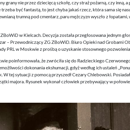
 grany nie przez dziecięcą szkołę, czy straż pożarną, czy inną, a
nie trzeba być fantastą, to jest chyba jakaś rzecz, która sama si
wnianą trumną pod cmentarz, paru mężczyzn wyszło z łopatami, w
ZBoWiD w Kielcach. Decyzja została przegłosowana jednym gło
zar – Przewodniczący ZG ZBoWiD. Biuro Opieki nad Grobami O
dy PRL w Moskwie z prośbą o uzyskanie stosownego pozwolenia o
ie poinformowała, że zwróciła się do Radzieckiego Czerwonego K
ożliwości dokonania ekshumacji, gdyż według ich ustaleń „Ponu
k. W tej sytuacji z pomocą przyszedł Cezary Chlebowski. Posiad
ątki majora. Rysunek wykonał człowiek przebywający w połowie 