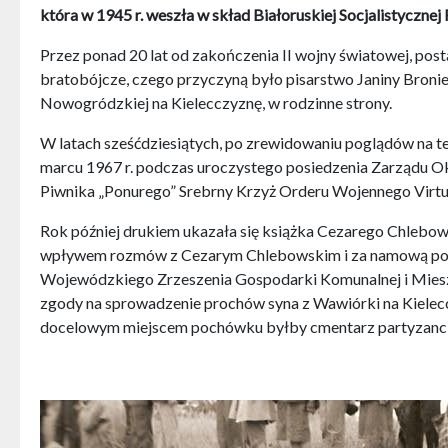
która w 1945 r. weszła w skład Białoruskiej Socjalistycznej
Przez ponad 20 lat od zakończenia II wojny światowej, pos
bratobójcze, czego przyczyną było pisarstwo Janiny Broniew
Nowogródzkiej na Kielecczyznę, w rodzinne strony.
W latach sześćdziesiątych, po zrewidowaniu poglądów na t
marcu 1967 r. podczas uroczystego posiedzenia Zarządu O
Piwnika „Ponurego” Srebrny Krzyż Orderu Wojennego Virtut
Rok później drukiem ukazała się książka Cezarego Chlebo
wpływem rozmów z Cezarym Chlebowskim i za namową podkom
Wojewódzkiego Zrzeszenia Gospodarki Komunalnej i Mies
zgody na sprowadzenie prochów syna z Wawiórki na Kielec
docelowym miejscem pochówku byłby cmentarz partyzancki