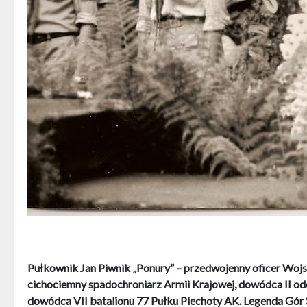
Pułkownik Jan Piwnik „Ponury” – przedwojenny oficer Wojska
cichociemny spadochroniarz Armii Krajowej, dowódca II o
dowódca VII batalionu 77 Pułku Piechoty AK. Legenda Gór 