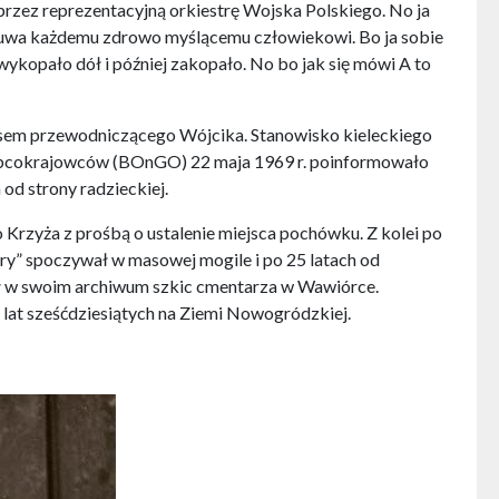
 przez reprezentacyjną orkiestrę Wojska Polskiego. No ja
ę nasuwa każdemu zdrowo myślącemu człowiekowi. Bo ja sobie
ykopało dół i później zakopało. No bo jak się mówi A to
sem przewodniczącego Wójcika. Stanowisko kieleckiego
bcokrajowców (BOnGO) 22 maja 1969 r. poinformowało
d strony radzieckiej.
rzyża z prośbą o ustalenie miejsca pochówku. Z kolei po
ry” spoczywał w masowej mogile i po 25 latach od
ał w swoim archiwum szkic cmentarza w Wawiórce.
lat sześćdziesiątych na Ziemi Nowogródzkiej.