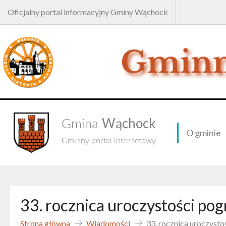
Oficjalny portal informacyjny Gminy Wąchock
Wąchock
Gmina
O gminie
Gminny portal internetowy
33. rocznica uroczystości po
Strona główna
Wiadomości
33. rocznica uroczyst