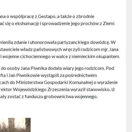
ana o współpracę z Gestapo, a także o zbrodnie
rać się o ekshumację i sprowadzenie jego prochów z Ziemi
zmieniła zdanie i uhonorowała partyzanckiego dowódcę. W
tawiciele władz państwowych wręczyli rodzicom mjr. Jana
ugi wojenne cichociemnego w walce z niemieckim okupantem.
do osoby Jana Piwnika dodała wiary jego rodzicom. Pod
a i Jan Piwnikowie wystąpili za pośrednictwem
ach do Ministerstwa Gospodarki Komunalnej o wyrażenie
rektor Wojewódzkiego Zrzeszenia wyraził stanowisko, iż
ały zostać z funduszu grobownictwa wojennego.