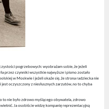
oczystości pogrzebowych: wyobrażam sobie, że jeżeli
zła przez czynniki wszystkie najwyższe i pismo zostało
iej w Moskwie i jeżeli okaże się, że strona radziecka nie
i jest oczyszczony z niesłusznych zarzutów, no to chyba
 No to nie było zdrowo myślącego obywatela, zdrowo
uświetnić. Ja osobiście widzę kompanię reprezentacyjną