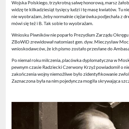
Wojska Polskiego, trzykrotną salwę honorową, marsz żałobny
widzę te kilkadziesiąt tysięcy ludzi i tę masę kwiatów. Tu 
nie wyobrażam, żeby normalnie ciężarówka podjechała z dre
mówi się też i B. Tak sobie to wyobrażam.
Wniosku Piwników nie poparło Prezydium Zarządu Okręgu 
ZBoWiD zrewidował natomiast gen. dyw. Mieczysław Moc
wnioskodawców, że ich pismo zostało przesłane do Ambasa
Po niemal roku milczenia, placówka dyplomatyczna w Moskw
pewnym czasie Radziecki Czerwony Krzyż powiadomił o niem
zakończenia wojny niemożliwe było zidentyfikowanie zwło
Zaznaczona była na nim pojedyncza mogiła skrywająca szcz