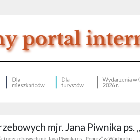
Dla
Dla
Wydarzenia w 
mieszkańców
turystów
2026 r.
grzebowych mjr. Jana Piwnika ps
ości pogrzebowych mjr. Jana Piwnika ps. „Ponury” w Wąchocku