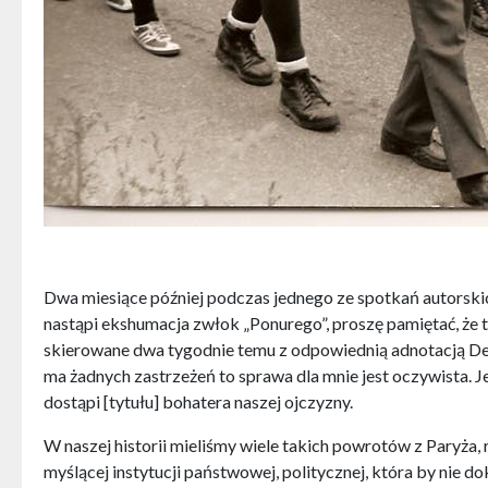
Dwa miesiące później podczas jednego ze spotkań autorskic
nastąpi ekshumacja zwłok „Ponurego”, proszę pamiętać, że t
skierowane dwa tygodnie temu z odpowiednią adnotacją Dep
ma żadnych zastrzeżeń to sprawa dla mnie jest oczywista. Je
dostąpi [tytułu] bohatera naszej ojczyzny.
W naszej historii mieliśmy wiele takich powrotów z Paryża
myślącej instytucji państwowej, politycznej, która by nie 