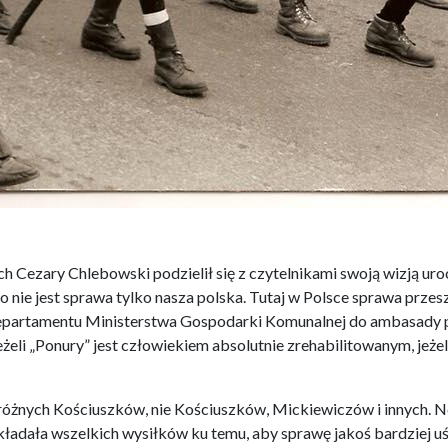
h Cezary Chlebowski podzielił się z czytelnikami swoją wizją ur
o nie jest sprawa tylko nasza polska. Tutaj w Polsce sprawa przes
artamentu Ministerstwa Gospodarki Komunalnej do ambasady polsk
żeli „Ponury” jest człowiekiem absolutnie zrehabilitowanym, jeżel
, różnych Kościuszków, nie Kościuszków, Mickiewiczów i innych.
dokładała wszelkich wysiłków ku temu, aby sprawę jakoś bardziej 