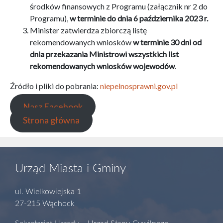
środków finansowych z Programu (załącznik nr 2 do
Programu),
w terminie do dnia 6 października 2023 r.
Minister zatwierdza zbiorczą listę
rekomendowanych wniosków
w terminie 30 dni od
dnia przekazania Ministrowi wszystkich list
rekomendowanych wniosków wojewodów
.
Źródło i pliki do pobrania:
niepelnosprawni.gov.pl
Nasz Facebook
Strona główna
Urząd Miasta i Gminy
ul. Wielkowiejska 1
27-215 Wąchock