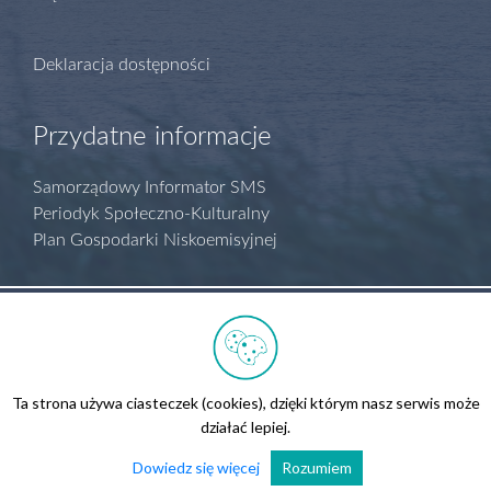
Deklaracja dostępności
Przydatne informacje
Samorządowy Informator SMS
Periodyk Społeczno-Kulturalny
Plan Gospodarki Niskoemisyjnej
Polityka prywatności
Regulamin serwisu
Biuletyn Informacji Publicznej
Ta strona używa ciasteczek (cookies), dzięki którym nasz serwis może
Kontakt
działać lepiej.
Wszelkie prawa zastrzeżone.
Realizacja
Ad360
Dowiedz się więcej
Rozumiem