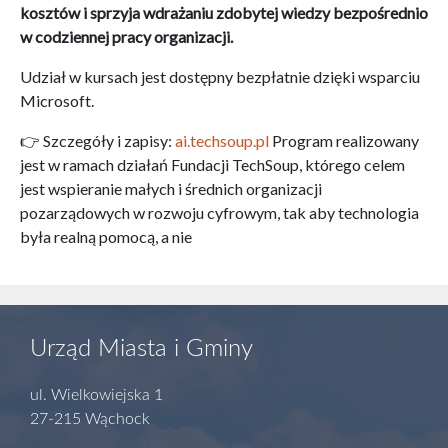
kosztów i sprzyja wdrażaniu zdobytej wiedzy bezpośrednio
w codziennej pracy organizacji.
Udział w kursach jest dostępny bezpłatnie dzięki wsparciu
Microsoft.
👉 Szczegóły i zapisy:
ai.techsoup.pl
Program realizowany
jest w ramach działań Fundacji TechSoup, którego celem
jest wspieranie małych i średnich organizacji
pozarządowych w rozwoju cyfrowym, tak aby technologia
była realną pomocą, a nie
Urząd Miasta i Gminy
ul. Wielkowiejska 1
27-215 Wąchock