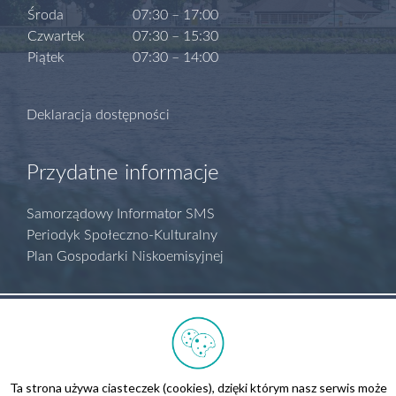
Środa
07:30 – 17:00
Czwartek
07:30 – 15:30
Piątek
07:30 – 14:00
Deklaracja dostępności
Przydatne informacje
Samorządowy Informator SMS
Periodyk Społeczno-Kulturalny
Plan Gospodarki Niskoemisyjnej
Polityka prywatności
Regulamin serwisu
Biuletyn Informacji Publicznej
Ta strona używa ciasteczek (cookies), dzięki którym nasz serwis może