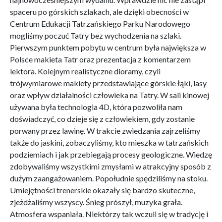
spaceru po górskich szlakach, ale dzięki obecności w
Centrum Edukacji Tatrzańskiego Parku Narodowego
mogliśmy poczuć Tatry bez wychodzenia na szlaki.
Pierwszym punktem pobytu w centrum była największa w
Polsce makieta Tatr oraz prezentacja z komentarzem
lektora. Kolejnym realistyczne dioramy, czyli
trójwymiarowe makiety przedstawiające górskie łąki, lasy
oraz wpływ działalności człowieka na Tatry. W sali kinowej
używana była technologia 4D, która pozwoliła nam
doświadczyć, co dzieje się z człowiekiem, gdy zostanie
porwany przez lawinę. W trakcie zwiedzania zajrzeliśmy
także do jaskini, zobaczyliśmy, kto mieszka w tatrzańskich
podziemiach i jak przebiegają procesy geologiczne. Wiedzę
zdobywaliśmy wszystkimi zmysłami w atrakcyjny sposób z
dużym zaangażowaniem. Popołudnie spędziliśmy na stoku.
Umiejętności trenerskie okazały się bardzo skuteczne,
zjeżdżaliśmy wszyscy. Śnieg prószył, muzyka grała.
Atmosfera wspaniała. Niektórzy tak wczuli się w tradycję i