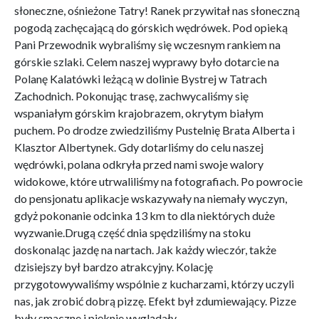
słoneczne, ośnieżone Tatry! Ranek przywitał nas słoneczną
pogodą zachęcającą do górskich wędrówek. Pod opieką
Pani Przewodnik wybraliśmy się wczesnym rankiem na
górskie szlaki. Celem naszej wyprawy było dotarcie na
Polanę Kalatówki leżącą w dolinie Bystrej w Tatrach
Zachodnich. Pokonując trasę, zachwycaliśmy się
wspaniałym górskim krajobrazem, okrytym białym
puchem. Po drodze zwiedziliśmy Pustelnię Brata Alberta i
Klasztor Albertynek. Gdy dotarliśmy do celu naszej
wędrówki, polana odkryła przed nami swoje walory
widokowe, które utrwaliliśmy na fotografiach. Po powrocie
do pensjonatu aplikacje wskazywały na niemały wyczyn,
gdyż pokonanie odcinka 13 km to dla niektórych duże
wyzwanie.Drugą część dnia spędziliśmy na stoku
doskonaląc jazdę na nartach. Jak każdy wieczór, także
dzisiejszy był bardzo atrakcyjny. Kolację
przygotowywaliśmy wspólnie z kucharzami, którzy uczyli
nas, jak zrobić dobrą pizzę. Efekt był zdumiewający. Pizze
były smaczne i pięknie wyglądały.