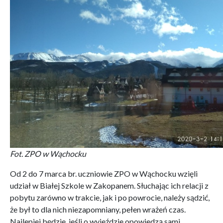
Fot. ZPO w Wąchocku
Od 2 do 7 marca br. uczniowie ZPO w Wąchocku wzięli
udział w Białej Szkole w Zakopanem. Słuchając ich relacji z
pobytu zarówno w trakcie, jak i po powrocie, należy sądzić,
że był to dla nich niezapomniany, pełen wrażeń czas.
Najlepiej będzie, jeśli o wyjeździe opowiedzą sami