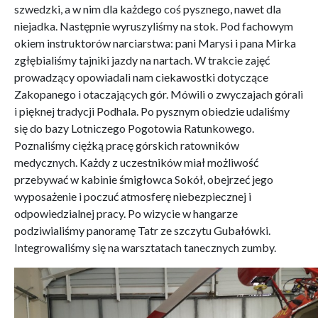
szwedzki, a w nim dla każdego coś pysznego, nawet dla
niejadka. Następnie wyruszyliśmy na stok. Pod fachowym
okiem instruktorów narciarstwa: pani Marysi i pana Mirka
zgłębialiśmy tajniki jazdy na nartach. W trakcie zajęć
prowadzący opowiadali nam ciekawostki dotyczące
Zakopanego i otaczających gór. Mówili o zwyczajach górali
i pięknej tradycji Podhala. Po pysznym obiedzie udaliśmy
się do bazy Lotniczego Pogotowia Ratunkowego.
Poznaliśmy ciężką pracę górskich ratowników
medycznych. Każdy z uczestników miał możliwość
przebywać w kabinie śmigłowca Sokół, obejrzeć jego
wyposażenie i poczuć atmosferę niebezpiecznej i
odpowiedzialnej pracy. Po wizycie w hangarze
podziwialiśmy panoramę Tatr ze szczytu Gubałówki.
Integrowaliśmy się na warsztatach tanecznych zumby.