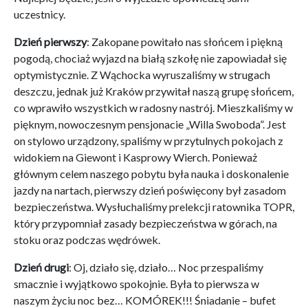
uczestnicy.
Dzień pierwszy
: Zakopane powitało nas słońcem i piękną
pogodą, chociaż wyjazd na białą szkołę nie zapowiadał się
optymistycznie. Z Wąchocka wyruszaliśmy w strugach
deszczu, jednak już Kraków przywitał naszą grupę słońcem,
co wprawiło wszystkich w radosny nastrój. Mieszkaliśmy w
pięknym, nowoczesnym pensjonacie „Willa Swoboda”. Jest
on stylowo urządzony, spaliśmy w przytulnych pokojach z
widokiem na Giewont i Kasprowy Wierch. Ponieważ
głównym celem naszego pobytu była nauka i doskonalenie
jazdy na nartach, pierwszy dzień poświęcony był zasadom
bezpieczeństwa. Wysłuchaliśmy prelekcji ratownika TOPR,
który przypomniał zasady bezpieczeństwa w górach, na
stoku oraz podczas wędrówek.
Dzień drugi
: Oj, działo się, działo… Noc przespaliśmy
smacznie i wyjątkowo spokojnie. Była to pierwsza w
naszym życiu noc bez… KOMÓREK!!! Śniadanie – bufet