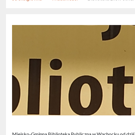
Miejsko-Gminna Biblioteka Publiczna w Wąchocku od dziś,