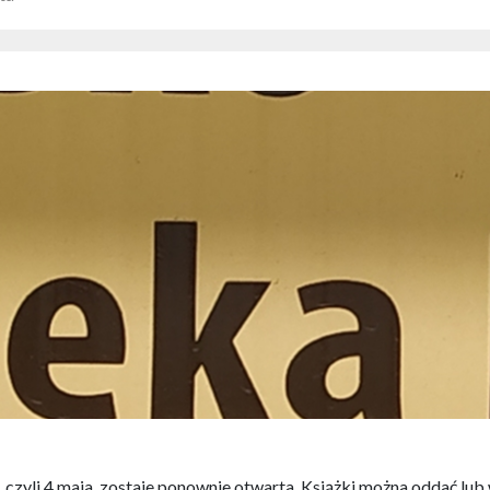
 czyli 4 maja, zostaje ponownie otwarta. Książki można oddać l