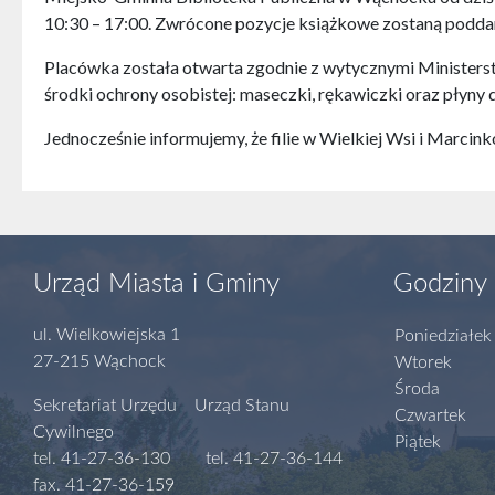
10:30 – 17:00. Zwrócone pozycje książkowe zostaną poddan
Placówka została otwarta zgodnie z wytycznymi Minister
środki ochrony osobistej: maseczki, rękawiczki oraz płyny 
Jednocześnie informujemy, że filie w Wielkiej Wsi i Marcin
Urząd Miasta i Gminy
Godziny 
ul. Wielkowiejska 1
Poniedziałek
27-215 Wąchock
Wtorek
Środa
Sekretariat Urzędu Urząd Stanu
Czwartek
Cywilnego
Piątek
tel. 41-27-36-130 tel. 41-27-36-144
fax. 41-27-36-159