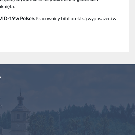
knięta.
VID-19 w Polsce.
Pracownicy biblioteki są wyposażeni w
e
y
ej