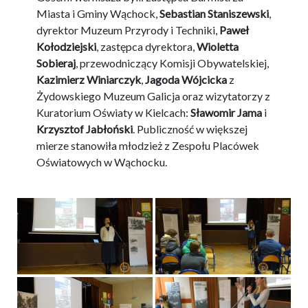
Miasta i Gminy Wąchock,
Sebastian Staniszewski
,
dyrektor Muzeum Przyrody i Techniki,
Paweł
Kołodziejski
, zastępca dyrektora,
Wioletta
Sobieraj
, przewodniczący Komisji Obywatelskiej,
Kazimierz Winiarczyk
,
Jagoda Wójcicka
z
Żydowskiego Muzeum Galicja oraz wizytatorzy z
Kuratorium Oświaty w Kielcach:
Sławomir Jama
i
Krzysztof Jabłoński
. Publiczność w większej
mierze stanowiła młodzież z Zespołu Placówek
Oświatowych w Wąchocku.