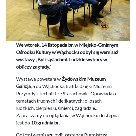
We wtorek, 14 listopada br. w Miejsko-Gminnym
Ośrodku Kultury w Wąchocku odbył się wernisaż
wystawy „Byli sąsiadami. Ludzkie wybory w
obliczy zagłady.”
Wystawa powstała w
Żydowskim Muzeum
Galicja
, a do Wąchocka trafiła dzięki Muzeum
Przyrody i Techniki ze Starachowic. Opowiada o
tematach trudnych i delikatnych: o losach
ludzkich, cierpieniu, śmierci, zagładzie…
Zapraszamy do oglądania, w Wąchocku dostępna
jest do
10 grudnia br
.
Gośćmi wernisażu byli: zastępca Burmistrza