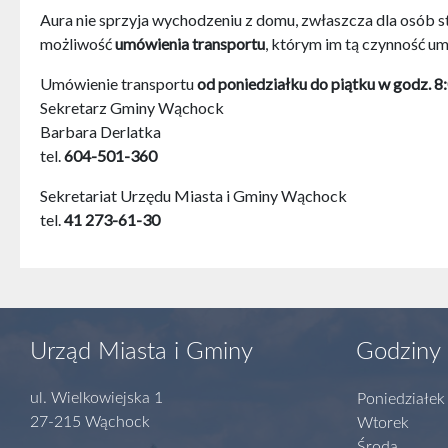
Aura nie sprzyja wychodzeniu z domu, zwłaszcza dla osób s
możliwość
umówienia transportu
, którym im tą czynność um
Umówienie transportu
od poniedziałku do piątku w godz. 8
Sekretarz Gminy Wąchock
Barbara Derlatka
tel.
604-501-360
Sekretariat Urzędu Miasta i Gminy Wąchock
tel.
41 273-61-30
Urząd Miasta i Gminy
Godziny 
ul. Wielkowiejska 1
Poniedziałek
27-215 Wąchock
Wtorek
Środa