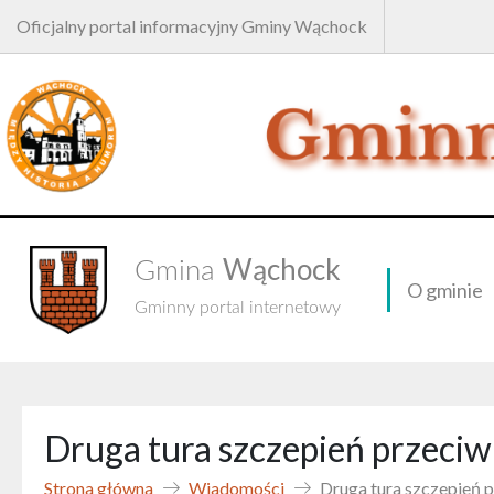
Oficjalny portal informacyjny Gminy Wąchock
Wąchock
Gmina
O gminie
Gminny portal internetowy
Druga tura szczepień przeci
Strona główna
Wiadomości
Druga tura szczepień 