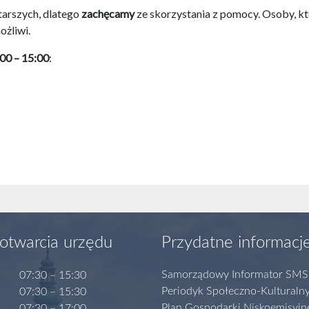
tarszych, dlatego
zachęcamy
ze skorzystania z pomocy. Osoby, kt
ożliwi.
:00 – 15:00
:
otwarcia urzędu
Przydatne informacj
Samorządowy Informator SMS
07:30 – 15:30
Periodyk Społeczno-Kulturaln
07:30 – 15:30
Plan Gospodarki Niskoemisyjn
07:30 – 17:00