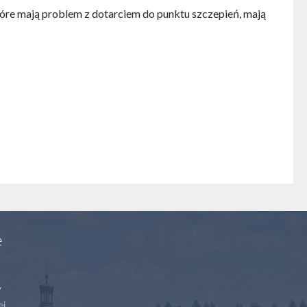
óre mają problem z dotarciem do punktu szczepień, mają
e
y
ej