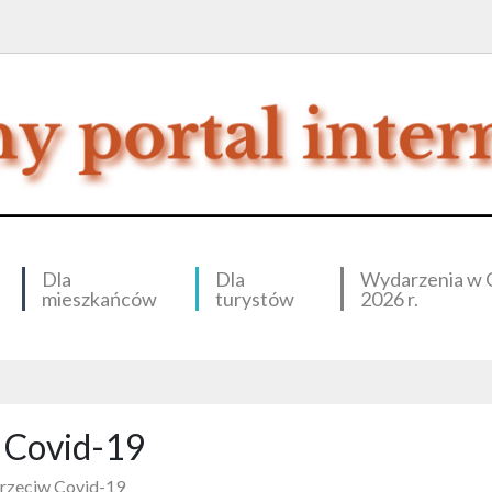
Dla
Dla
Wydarzenia w 
mieszkańców
turystów
2026 r.
w Covid-19
przeciw Covid-19