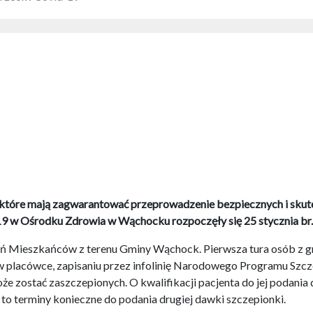
które mają zagwarantować przeprowadzenie bezpiecznych i skute
 w Ośrodku Zdrowia w Wąchocku rozpoczęły się 25 stycznia br. 
zepień Mieszkańców z terenu Gminy Wąchock. Pierwsza tura osób 
 w placówce, zapisaniu przez infolinię Narodowego Programu Szcz
oże zostać zaszczepionych. O kwalifikacji pacjenta do jej podania
 to terminy konieczne do podania drugiej dawki szczepionki.