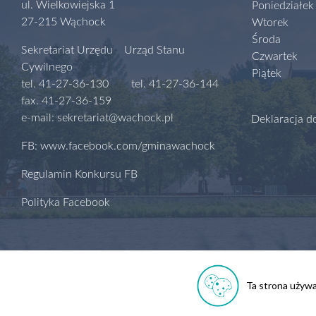
ul. Wielkowiejska 1
Poniedziałek
27-215 Wąchock
Wtorek
Środa
Sekretariat Urzędu Urząd Stanu
Czwartek
Cywilnego
Piątek
tel. 41-27-36-130 tel. 41-27-36-144
fax. 41-27-36-159
e-mail: sekretariat@wachock.pl
Deklaracja d
FB: www.facebook.com/gminawachock
Regulamin Konkursu FB
Polityka Facebook
Ta strona używa 
Polityka prywatności
Regulamin serwisu
Biuletyn Informac