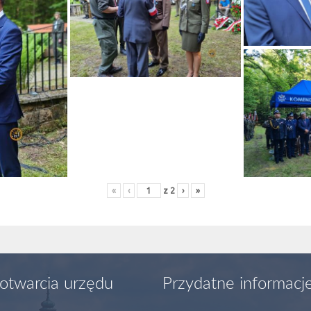
«
‹
z
2
›
»
otwarcia urzędu
Przydatne informacj