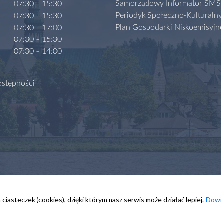
Samorządowy Informator SMS
07:30 – 15:30
Periodyk Społeczno-Kulturaln
07:30 – 15:30
Plan Gospodarki Niskoemisyjn
07:30 – 17:00
07:30 – 15:30
07:30 – 14:00
ostępności
ciasteczek (cookies), dzięki którym nasz serwis może działać lepiej.
Dowi
ji Publicznej
Kontakt