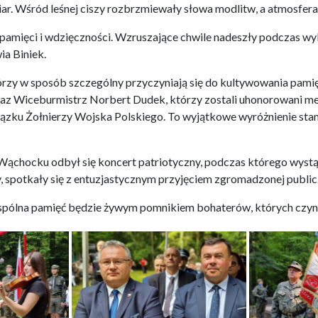
r. Wśród leśnej ciszy rozbrzmiewały słowa modlitw, a atmosfera
amięci i wdzięczności. Wzruszające chwile nadeszły podczas wyko
ia Biniek.
rzy w sposób szczególny przyczyniają się do kultywowania pamięc
raz Wiceburmistrz Norbert Dudek, którzy zostali uhonorowani me
ązku Żołnierzy Wojska Polskiego. To wyjątkowe wyróżnienie stan
chocku odbył się koncert patriotyczny, podczas którego wystąpil
y, spotkały się z entuzjastycznym przyjęciem zgromadzonej public
spólna pamięć będzie żywym pomnikiem bohaterów, których czyny z