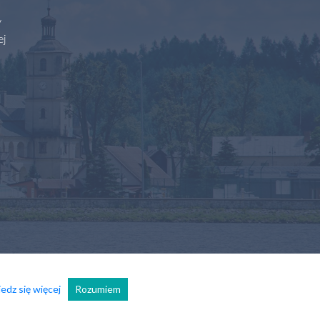
y
ej
edz się więcej
Rozumiem
Wszelkie prawa zastrzeżone.
Realizacja
Ad360