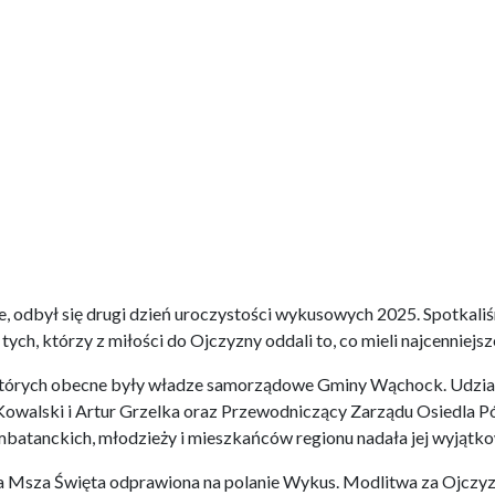
, odbył się drugi dzień uroczystości wykusowych 2025. Spotkaliś
 tych, którzy z miłości do Ojczyzny oddali to, co mieli najcenniejs
których obecne były władze samorządowe Gminy Wąchock. Udział 
owalski i Artur Grzelka oraz Przewodniczący Zarządu Osiedla P
ombatanckich, młodzieży i mieszkańców regionu nadała jej wyjątk
 Msza Święta odprawiona na polanie Wykus. Modlitwa za Ojczyzn