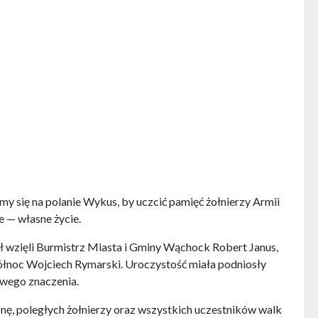
my się na polanie Wykus, by uczcić pamięć żołnierzy Armii
ze — własne życie.
wzięli Burmistrz Miasta i Gminy Wąchock Robert Janus,
ółnoc Wojciech Rymarski. Uroczystość miała podniosły
owego znaczenia.
ę, poległych żołnierzy oraz wszystkich uczestników walk