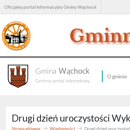
Oficjalny portal informacyjny Gminy Wąchock
Wąchock
Gmina
O gminie
Gminny portal internetowy
Drugi dzień uroczystości Wy
Strona główna
Wiadomości
Drugi dzień uroczysto