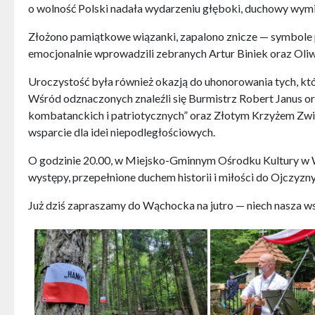
o wolność Polski nadała wydarzeniu głęboki, duchowy wymia
Złożono pamiątkowe wiązanki, zapalono znicze — symbole p
emocjonalnie wprowadzili zebranych Artur Biniek oraz Oliw
Uroczystość była również okazją do uhonorowania tych, któ
Wśród odznaczonych znaleźli się Burmistrz Robert Janus o
kombatanckich i patriotycznych” oraz Złotym Krzyżem Zwi
wsparcie dla idei niepodległościowych.
O godzinie 20.00, w Miejsko-Gminnym Ośrodku Kultury w Wą
występy, przepełnione duchem historii i miłości do Ojczyzn
Już dziś zapraszamy do Wąchocka na jutro — niech nasza w