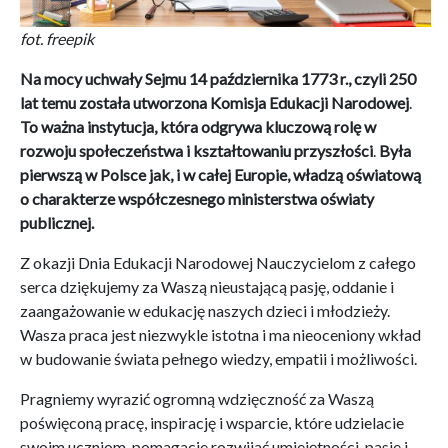
fot. freepik
Na mocy uchwały Sejmu 14 października 1773 r., czyli 250
lat temu
została utworzona
Komisja Edukacji Narodowej
.
To ważna
instytucja, która odgrywa kluczową rolę w
rozwoju społeczeństwa i kształtowaniu przyszłości
.
Była
pierwszą w Polsce jak, i w całej Europie, władzą oświatową
o charakterze współczesnego ministerstwa oświaty
publicznej.
Z okazji Dnia Edukacji Narodowej Nauczycielom z całego
serca dziękujemy za Waszą nieustającą pasję, oddanie i
zaangażowanie w edukację naszych dzieci i młodzieży.
Wasza praca jest niezwykle istotna i ma nieoceniony wkład
w budowanie świata pełnego wiedzy, empatii i możliwości.
Pragniemy wyrazić ogromną wdzięczność za Waszą
poświęconą pracę, inspirację i wsparcie, które udzielacie
swoim uczniom, pomagacie rozwijać umiejętności, pasje i