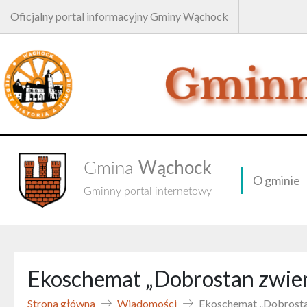
Oficjalny portal informacyjny Gminy Wąchock
Wąchock
Gmina
O gminie
Gminny portal internetowy
Ekoschemat „Dobrostan zwie
Strona główna
Wiadomości
Ekoschemat „Dobrosta