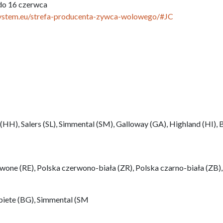
do 16 czerwca
ystem.eu/strefa-producenta-zywca-wolowego/#JC
HH), Salers (SL), Simmental (SM), Galloway (GA), Highland (HI), 
wone (RE), Polska czerwono-biała (ZR), Polska czarno-biała (ZB)
biete (BG), Simmental (SM