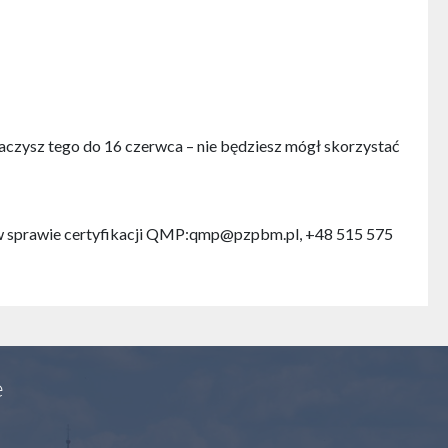
znaczysz tego do 16 czerwca – nie będziesz mógł skorzystać
 sprawie certyfikacji QMP:qmp@pzpbm.pl, +48 515 575
e