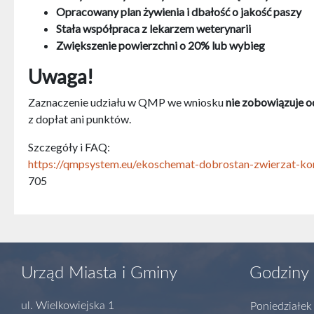
Opracowany plan żywienia i dbałość o jakość paszy
Stała współpraca z lekarzem weterynarii
Zwiększenie powierzchni o 20% lub wybieg
Uwaga!
Zaznaczenie udziału w QMP we wniosku
nie zobowiązuje od
z dopłat ani punktów.
Szczegóły i FAQ:
https://qmpsystem.eu/ekoschemat-dobrostan-zwierzat-kor
705
Urząd Miasta i Gminy
Godziny 
ul. Wielkowiejska 1
Poniedziałek