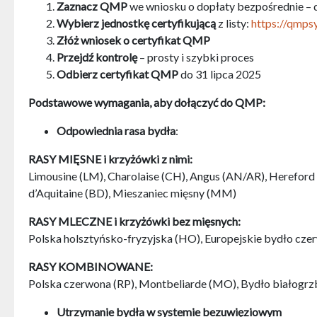
Zaznacz QMP
we wniosku o dopłaty bezpośrednie – 
Wybierz jednostkę certyfikującą
z listy:
https://qmps
Złóż wniosek o certyfikat QMP
Przejdź kontrolę
– prosty i szybki proces
Odbierz certyfikat QMP
do 31 lipca 2025
Podstawowe wymagania, aby dołączyć do QMP:
Odpowiednia rasa bydła
:
RASY MIĘSNE i krzyżówki z nimi:
Limousine (LM), Charolaise (CH), Angus (AN/AR), Hereford (
d’Aquitaine (BD), Mieszaniec mięsny (MM)
RASY MLECZNE i krzyżówki bez mięsnych:
Polska holsztyńsko-fryzyjska (HO), Europejskie bydło czer
RASY KOMBINOWANE:
Polska czerwona (RP), Montbeliarde (MO), Bydło białogrz
Utrzymanie bydła w systemie bezuwięziowym