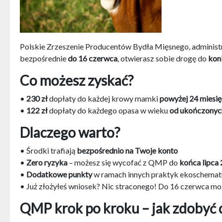
Polskie Zrzeszenie Producentów Bydła Mięsnego, administ
bezpośrednie
do 16 czerwca
, otwierasz sobie drogę do
kon
Co możesz zyskać?
•
230 zł
dopłaty do każdej krowy mamki
powyżej 24 miesi
•
122 zł
dopłaty do każdego opasa w wieku
od ukończonych
Dlaczego warto?
• Środki trafiają
bezpośrednio na Twoje konto
•
Zero ryzyka
– możesz się wycofać z QMP do
końca lipca
•
Dodatkowe punkty
w ramach innych praktyk ekoschemat
• Już złożyłeś wniosek? Nic straconego! Do 16 czerwca m
QMP krok po kroku – jak zdobyć 