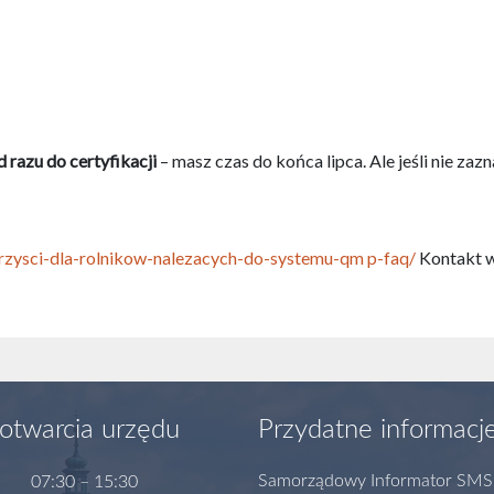
 razu do certyfikacji
– masz czas do końca lipca. Ale jeśli nie za
zysci-dla-rolnikow-nalezacych-do-systemu-qm p-faq/
Kontakt w
otwarcia urzędu
Przydatne informacj
Samorządowy Informator SMS
07:30 – 15:30