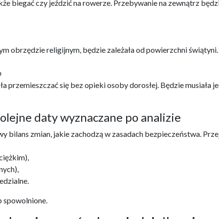
akże biegać czy jeździć na rowerze. Przebywanie na zewnątrz będ
ym obrzędzie religijnym, będzie zależała od powierzchni świątyni
o
gła przemieszczać się bez opieki osoby dorosłej. Będzie musiała
lejne daty wyznaczane po analizie
 bilans zmian, jakie zachodzą w zasadach bezpieczeństwa. Prze
ciężkim),
nych),
edzialne.
b spowolnione.