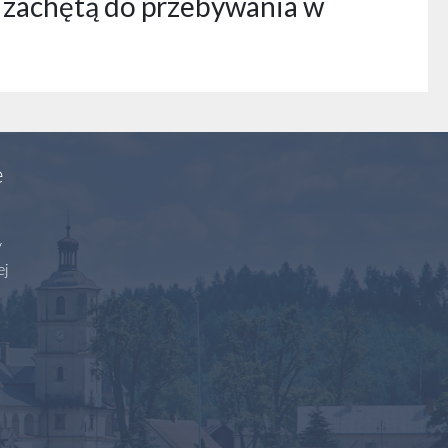
ą zachętą do przebywania w
e
y
ej