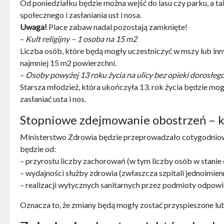
Od poniedziałku będzie można wejść do lasu czy parku, a t
społecznego i zasłaniania ust i nosa.
Uwaga!
Place zabaw nadal pozostają zamknięte!
–
Kult religijny – 1 osoba na 15 m2
Liczba osób, które będą mogły uczestniczyć w mszy lub inn
najmniej 15 m2 powierzchni.
–
Osoby powyżej 13 roku życia na ulicy bez opieki dorosłeg
Starsza młodzież, która ukończyła 13. rok życia będzie mo
zasłaniać usta i nos.
Stopniowe zdejmowanie obostrzeń – ko
Ministerstwo Zdrowia będzie przeprowadzało cotygodniowy
będzie od:
– przyrostu liczby zachorowań (w tym liczby osób w stanie 
– wydajności służby zdrowia (zwłaszcza szpitali jednoimien
– realizacji wytycznych sanitarnych przez podmioty odpowi
Oznacza to, że zmiany będą mogły zostać przyspieszone lu