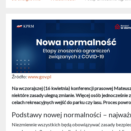
Źródło:
www.gov.pl
Na wczorajszej (16 kwietnia) konferencji prasowej Mateu
niektóre zasady ulegną zmianie. Więcej osób jednocześnie 
celach rekreacyjnych wejść do parku czy lasu. Proces powr
Podstawy nowej normalności – najważn
Niezmiennie wszystkich będą obowiązywać zasady bezpie