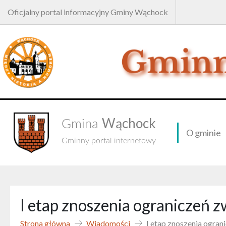
Oficjalny portal informacyjny Gminy Wąchock
Wąchock
Gmina
O gminie
Gminny portal internetowy
I etap znoszenia ograniczeń
Strona główna
Wiadomości
I etap znoszenia ogra