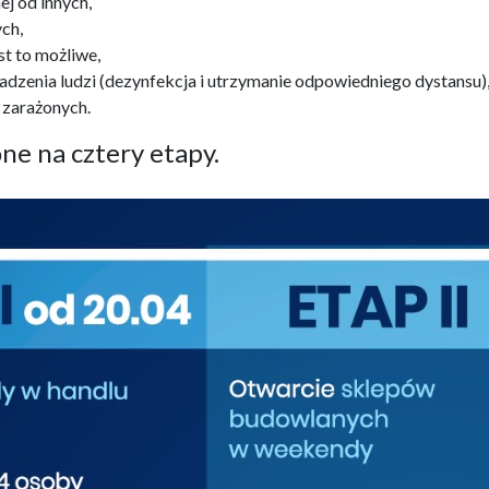
j od innych,
ch,
st to możliwe,
adzenia ludzi (dezynfekcja i utrzymanie odpowiedniego dystansu)
e zarażonych.
ne na cztery etapy.