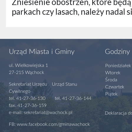
Zniesienie obostrzeń, które będ
parkach czy lasach, należy nadal s
Urząd Miasta i Gminy
Godziny 
ul. Wielkowiejska 1
Poniedziałek
27-215 Wąchock
Wtorek
Środa
Sekretariat Urzędu Urząd Stanu
Czwartek
Cywilnego
Piątek
tel. 41-27-36-130 tel. 41-27-36-144
fax. 41-27-36-159
e-mail: sekretariat@wachock.pl
Deklaracja d
FB: www.facebook.com/gminawachock