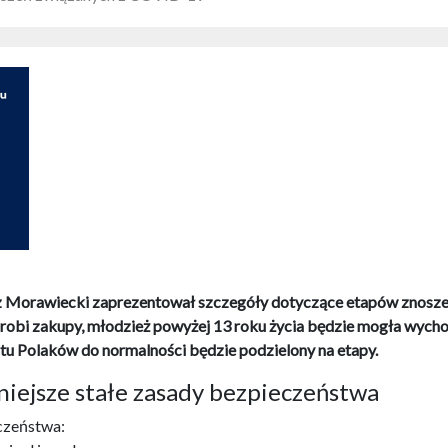
sz Morawiecki zaprezentował szczegóły dotyczące etapów znosze
zrobi zakupy, młodzież powyżej 13 roku życia będzie mogła wych
otu Polaków do normalności będzie podzielony na etapy.
iejsze stałe zasady bezpieczeństwa
czeństwa: