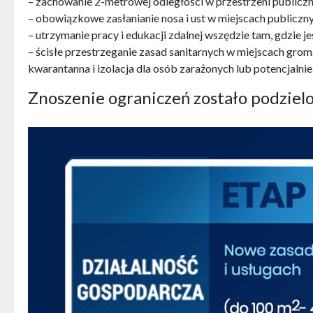
– zachowanie 2-metrowej odległości w przestrzeni publiczne
– obowiązkowe zasłanianie nosa i ust w miejscach publiczny
– utrzymanie pracy i edukacji zdalnej wszędzie tam, gdzie je
– ścisłe przestrzeganie zasad sanitarnych w miejscach grom
kwarantanna i izolacja dla osób zarażonych lub potencjalni
Znoszenie ograniczeń zostało podzielo