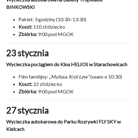
BINKOWSKI
Pakiet: 3 godziny (10:30–13:30)
Koszt:
110 zł/dziecko
Zbiórka:
9:00 pod MGOK
23 stycznia
Wycieczka pociągiem do Kina HELIOS w Starachowicach
Film familijny:
„Mufasa. Król Lew”
(seans o 10:30)
Koszt:
22 zł/dziecko
Zbiórka:
9:00 pod MGOK
27 stycznia
Wycieczka autokarowa do Parku Rozrywki FLY SKY w
Kielcach