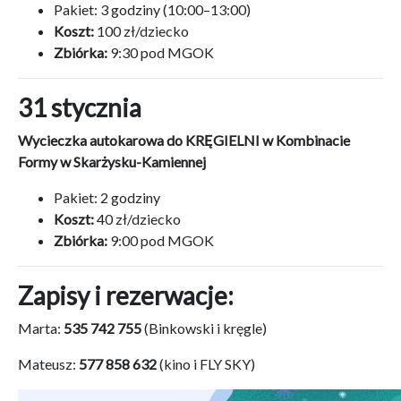
Pakiet: 3 godziny (10:00–13:00)
Koszt:
100 zł/dziecko
Zbiórka:
9:30 pod MGOK
31 stycznia
Wycieczka autokarowa do KRĘGIELNI w Kombinacie
Formy w Skarżysku-Kamiennej
Pakiet: 2 godziny
Koszt:
40 zł/dziecko
Zbiórka:
9:00 pod MGOK
Zapisy i rezerwacje:
Marta:
535 742 755
(Binkowski i kręgle)
Mateusz:
577 858 632
(kino i FLY SKY)