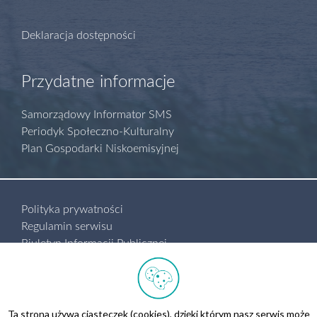
Deklaracja dostępności
Przydatne informacje
Samorządowy Informator SMS
Periodyk Społeczno-Kulturalny
Plan Gospodarki Niskoemisyjnej
Polityka prywatności
Regulamin serwisu
Biuletyn Informacji Publicznej
Kontakt
Wszelkie prawa zastrzeżone.
Realizacja
Ad360
Ta strona używa ciasteczek (cookies), dzięki którym nasz serwis może