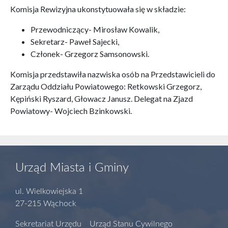
Komisja Rewizyjna ukonstytuowała się w składzie:
Przewodniczący- Mirosław Kowalik,
Sekretarz- Paweł Sajecki,
Członek- Grzegorz Samsonowski.
Komisja przedstawiła nazwiska osób na Przedstawicieli do
Zarządu Oddziału Powiatowego: Retkowski Grzegorz,
Kępiński Ryszard, Głowacz Janusz. Delegat na Zjazd
Powiatowy- Wojciech Bzinkowski.
Urząd Miasta i Gminy
ul. Wielkowiejska 1
27-215 Wąchock
Sekretariat Urzędu Urząd Stanu Cywilnego