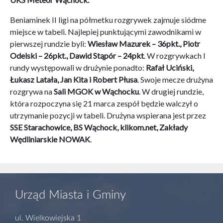
Beniaminek II ligi na półmetku rozgrywek zajmuje siódme
miejsce w tabeli. Najlepiej punktującymi zawodnikami w
pierwszej rundzie byli:
Wiesław Mazurek – 36pkt., Piotr
Odelski – 26pkt., Dawid Stąpór – 24pkt
. W rozgrywkach I
rundy występowali w drużynie ponadto:
Rafał Uciński,
Łukasz Latała, Jan Kita i Robert Płusa
. Swoje mecze drużyna
rozgrywa na
Sali MGOK w Wąchocku
. W drugiej rundzie,
która rozpoczyna się 21 marca zespół będzie walczył o
utrzymanie pozycji w tabeli. Drużyna wspierana jest przez
SSE Starachowice, BS Wąchock, klikom.net, Zakłady
Wędliniarskie NOWAK
.
Urząd Miasta i Gminy
ul. Wielkowiejska 1