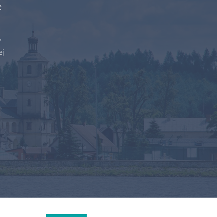
e
y
ej