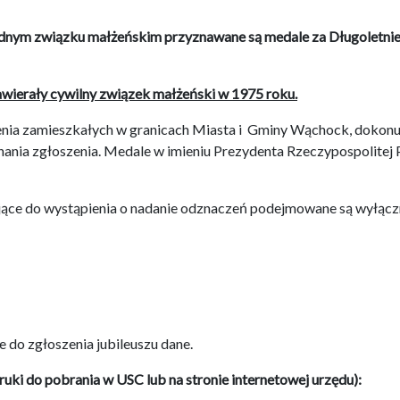
w jednym związku małżeńskim przyznawane są medale za Długoletn
wierały cywilny związek małżeński w 1975 roku.
zenia zamieszkałych w granicach Miasta i Gminy Wąchock, dokonu
ia zgłoszenia. Medale w imieniu Prezydenta Rzeczypospolitej P
jące do wystąpienia o nadanie odznaczeń podejmowane są wyłączn
 do zgłoszenia jubileuszu dane.
uki do pobrania w USC lub na stronie internetowej urzędu):