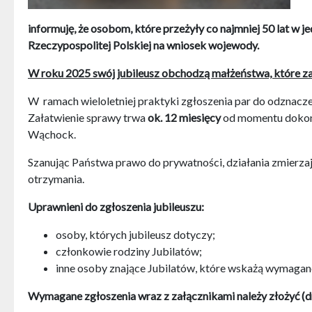
informuję, że osobom, które przeżyły co najmniej 50 lat 
Rzeczypospolitej Polskiej na wniosek wojewody.
W roku 2025 swój jubileusz obchodzą małżeństwa, które za
W ramach wieloletniej praktyki zgłoszenia par do odznac
Załatwienie sprawy trwa
ok. 12 miesięcy
od momentu dokonan
Wąchock.
Szanując Państwa prawo do prywatności, działania zmierza
otrzymania.
Uprawnieni do zgłoszenia jubileuszu:
osoby, których jubileusz dotyczy;
członkowie rodziny Jubilatów;
inne osoby znające Jubilatów, które wskażą wymagane
Wymagane zgłoszenia wraz z załącznikami należy złożyć (dr