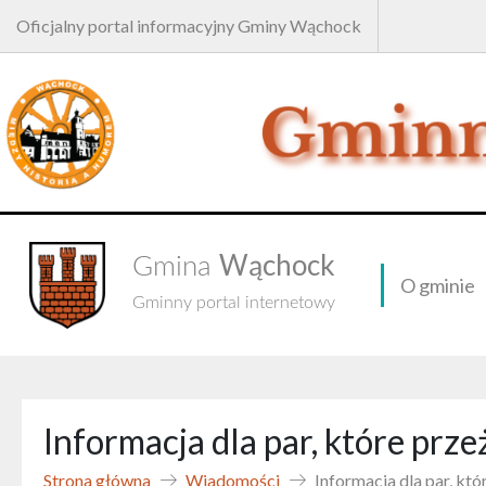
Oficjalny portal informacyjny Gminy Wąchock
Wąchock
Gmina
O gminie
Gminny portal internetowy
Informacja dla par, które prz
Strona główna
Wiadomości
Informacja dla par, kt