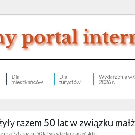
Dla
Dla
Wydarzenia w 
mieszkańców
turystów
2026 r.
eżyły razem 50 lat w związku mał
óre przeżyły razem 50 lat w związku małżeńskim