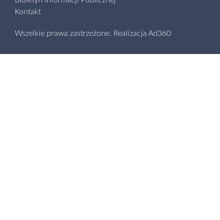
Biuletyn Informacji Publicznej
Kontakt
Wszelkie prawa zastrzeżone.
Realizacja
Ad360