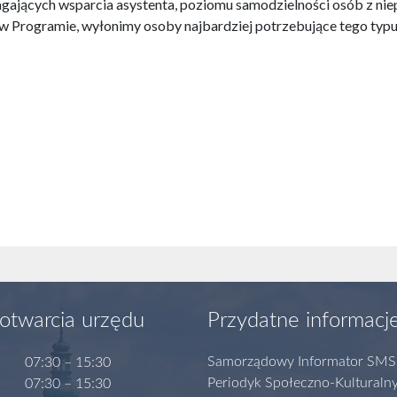
gających wsparcia asystenta, poziomu samodzielności osób z ni
 w Programie, wyłonimy osoby najbardziej potrzebujące tego typu
otwarcia urzędu
Przydatne informacj
Samorządowy Informator SMS
07:30 – 15:30
Periodyk Społeczno-Kulturaln
07:30 – 15:30