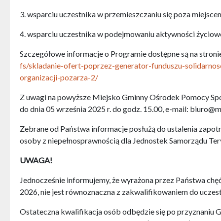
3. wsparciu uczestnika w przemieszczaniu się poza miejsce
4. wsparciu uczestnika w podejmowaniu aktywności życiowe
Szczegółowe informacje o Programie dostępne są na stron
fs/skladanie-ofert-poprzez-generator-funduszu-solidar
organizacji-pozarza-2/
Z uwagi na powyższe Miejsko Gminny Ośrodek Pomocy Społ
do dnia 05 września 2025 r. do godz. 15.00, e-mail: biuro
Zebrane od Państwa informacje posłużą do ustalenia zapotr
osoby z niepełnosprawnością dla Jednostek Samorządu Tery
UWAGA!
Jednocześnie informujemy, że wyrażona przez Państwa chęć
2026, nie jest równoznaczna z zakwalifikowaniem do uczes
Ostateczna kwalifikacja osób odbędzie się po przyznaniu 