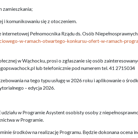
m zamieszkania;
j i komunikowaniu się z otoczeniem.
ie internetowej Pełnomocnika Rządu ds. Osób Niepełnosprawnyc
nosciowego-w-ramach-otwartego-konkursu-ofert-w-ramach-progra
ecznej w Wąchocku, prosi o zgłaszanie się osób zainteresowan
@mgopswachock.pl lub telefonicznie pod numerem tel. 41 2715034
zebowania na tego typu usługę w 2026 roku i aplikowanie o środk
torialnego – edycja 2026.
 udziału w Programie Asystent osobisty osoby z niepełnosprawno
tnictwa w Programie.
Gminie środków na realizację Programu. Będzie dokonana ocena i