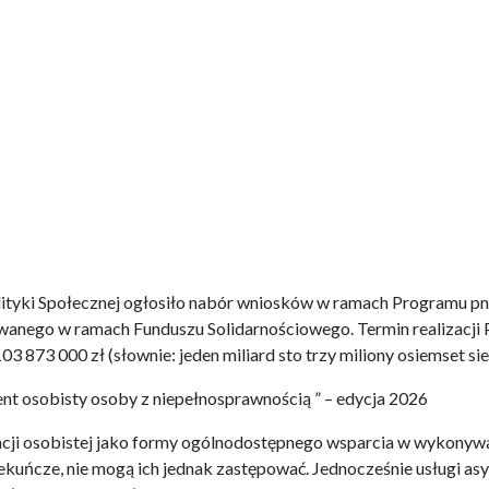
Polityki Społecznej ogłosiło nabór wniosków w ramach Programu pn
wanego w ramach Funduszu Solidarnościowego. Termin realizacji 
3 873 000 zł (słownie: jeden miliard sto trzy miliony osiemset sie
t osobisty osoby z niepełnosprawnością ” – edycja 2026
ji osobistej jako formy ogólnodostępnego wsparcia w wykonywa
ekuńcze, nie mogą ich jednak zastępować. Jednocześnie usługi as