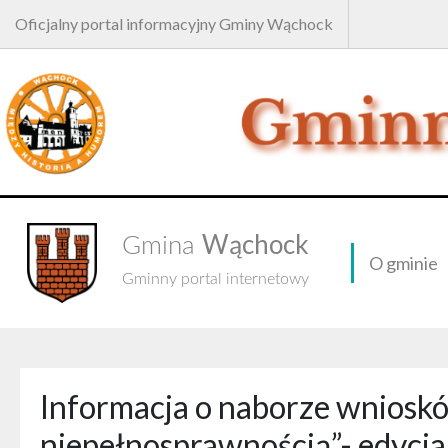
Oficjalny portal informacyjny Gminy Wąchock
Wąchock
Gmina
O gminie
Gminny portal internetowy
Informacja o naborze wniosk
niepełnosprawnością”- edycj