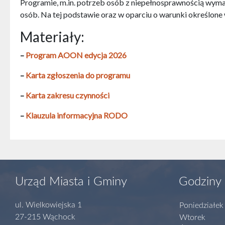
Programie, m.in. potrzeb osób z niepełnosprawnością wyma
osób. Na tej podstawie oraz w oparciu o warunki określone
Materiały:
–
Program AOON edycja 2026
–
Karta zgłoszenia do programu
–
Karta zakresu czynności
–
Klauzula informacyjna RODO
Urząd Miasta i Gminy
Godziny 
ul. Wielkowiejska 1
Poniedziałek
27-215 Wąchock
Wtorek