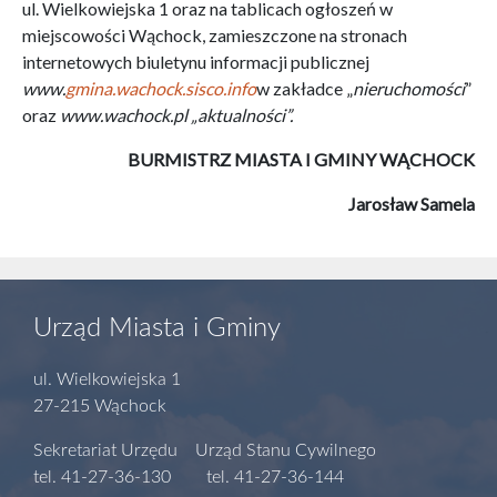
ul. Wielkowiejska 1 oraz na tablicach ogłoszeń w
miejscowości Wąchock
, zamieszczone na stronach
internetowych biuletynu informacji publicznej
www.
gmina.wachock.sisco.info
w zakładce „
nieruchomości
”
oraz
www.wachock.pl „aktualności”.
BURMISTRZ MIASTA I GMINY WĄCHOCK
Jarosław Samela
Urząd Miasta i Gminy
ul. Wielkowiejska 1
27-215 Wąchock
Sekretariat Urzędu Urząd Stanu Cywilnego
tel. 41-27-36-130 tel. 41-27-36-144