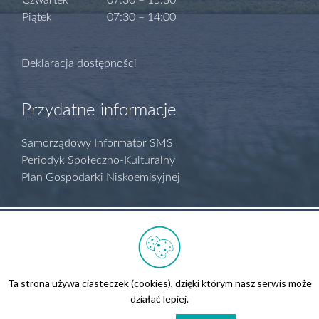
Czwartek
07:30 – 15:30
Piątek
07:30 – 14:00
Deklaracja dostępności
Przydatne informacje
Samorządowy Informator SMS
Periodyk Społeczno-Kulturalny
Plan Gospodarki Niskoemisyjnej
Polityka prywatności
Regulamin serwisu
Biuletyn Informacji Publicznej
Ta strona używa ciasteczek (cookies), dzięki którym nasz serwis może
Kontakt
działać lepiej.