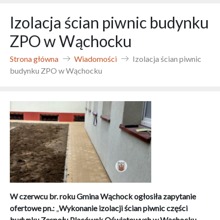
Izolacja ścian piwnic budynku
ZPO w Wąchocku
Strona główna
Wiadomości
Izolacja ścian piwnic
budynku ZPO w Wąchocku
W czerwcu br. roku Gmina Wąchock ogłosiła zapytanie
ofertowe pn.:
„
Wykonanie izolacji ścian piwnic części
budynku Zespołu Placówek Oświatowych
w Wąchocku