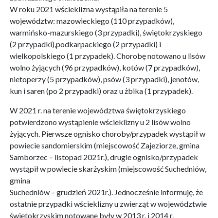
W roku 2021 wścieklizna wystąpiła na terenie 5
województw: mazowieckiego (110 przypadków),
warmińsko-mazurskiego (3 przypadki), świętokrzyskiego
(2 przypadki),podkarpackiego (2 przypadki) i
wielkopolskiego (1 przypadek). Chorobę notowano u lisów
wolno żyjących (96 przypadków), kotów (7 przypadków),
nietoperzy (5 przypadków), psów (3 przypadki), jenotów,
kun i saren (po 2 przypadki) oraz u żbika (1 przypadek).
W 2021 r. na terenie województwa świętokrzyskiego
potwierdzono wystąpienie wścieklizny u 2 lisów wolno
żyjących. Pierwsze ognisko choroby/przypadek wystąpił w
powiecie sandomierskim (miejscowość Zajeziorze, gmina
Samborzec – listopad 2021r.), drugie ognisko/przypadek
wystąpił w powiecie skarżyskim (miejscowość Suchedniów,
gmina
Suchedniów – grudzień 2021r.). Jednocześnie informuję, że
ostatnie przypadki wścieklizny u zwierząt w województwie
świętokrzyskim notowane były w 2013 r. i 2014 r.