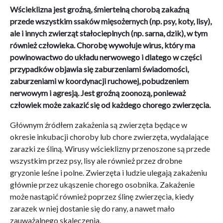
Wścieklizna jest groźną, śmiertelną chorobą zakaźną
przede wszystkim ssaków mięsożernych (np. psy, koty, lisy),
ale i innych zwierząt stałocieplnych (np. sarna, dzik), w tym
również człowieka. Chorobę wywołuje wirus, który ma
powinowactwo do układu nerwowego i dlatego w części
przypadków objawia się zaburzeniami świadomości,
zaburzeniami w koordynacji ruchowej, pobudzeniem
nerwowym i agresją. Jest groźną zoonozą, ponieważ
człowiek może zakazić się od każdego chorego zwierzęcia.
Głównym źródłem zakażenia są zwierzęta będące w
okresie inkubacji choroby lub chore zwierzęta, wydalające
zarazki ze śliną. Wirusy wścieklizny przenoszone są przede
wszystkim przez psy, lisy ale również przez drobne
gryzonie leśne i polne. Zwierzęta i ludzie ulegają zakażeniu
głównie przez ukąszenie chorego osobnika. Zakażenie
może nastąpić również poprzez ślinę zwierzęcia, kiedy
zarazek w niej dostanie się do rany, a nawet mało
zauważalnego skaleczenia.