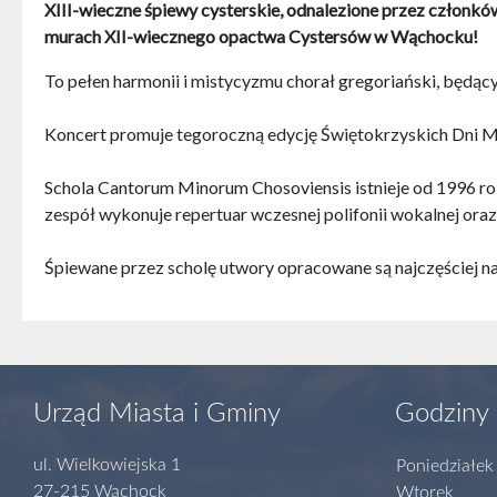
XIII-wieczne śpiewy cysterskie, odnalezione przez człon
murach XII-wiecznego opactwa Cystersów w Wąchocku!
To pełen harmonii i mistycyzmu chorał gregoriański, będą
Koncert promuje tegoroczną edycję Świętokrzyskich Dni M
Schola Cantorum Minorum Chosoviensis istnieje od 1996 ro
zespół wykonuje repertuar wczesnej polifonii wokalnej oraz 
Śpiewane przez scholę utwory opracowane są najczęściej n
Urząd Miasta i Gminy
Godziny 
ul. Wielkowiejska 1
Poniedziałek
27-215 Wąchock
Wtorek