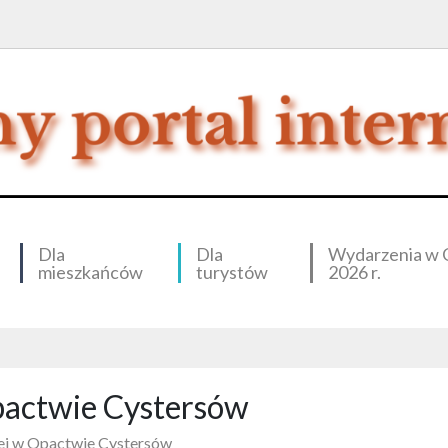
Dla
Dla
Wydarzenia w 
mieszkańców
turystów
2026 r.
actwie Cystersów
j w Opactwie Cystersów