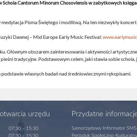
ków Schola Cantorum Minorum Chosoviensis w zabytkowych księga
cy medytacja Pisma Świętego i modlitwą. Na ten niezwykły konce
uzyki Dawnej – Mid Europe Early Music Festival:
www.earlymusicf
ku. Głównym obszarem zainteresowania i aktywności artystycznej
pieśni tradycyjne. Podstawowym celem, jaki stawia sobie schola, je
a podstawie własnych badań nad średniowiecznymi rękopisami.
otwarcia urzędu
Przydatne informacj
Samorządowy Informator SMS
07:30 – 15:30
Periodyk Społeczno-Kulturaln
07:30 – 15:30