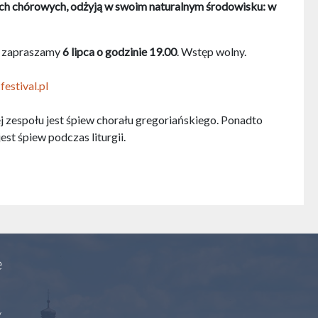
ch chórowych, odżyją w swoim naturalnym środowisku: w
rt zapraszamy
6 lipca o godzinie 19.00
. Wstęp wolny.
estival.pl
 zespołu jest śpiew chorału gregoriańskiego. Ponadto
st śpiew podczas liturgii.
e
y