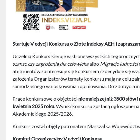
Startuje V edycji Konkursu o Złote Indeksy AEH i zaprasz
Uczelnia Konkurs kieruje w stronę wszystkich tegoroczny
szanse czy zagrożenia dla człowieka
albo
Migracje ludności 
abiturientów zainteresuje się konkursem i zdecyduje się wz
założenia Organizatorów tematy konkursu mają na celu zainsp
samodzielnego wnioskowania i opiniowania. Do zdobycia in
Prace konkursowe o objętości
nie mniejszej niż 3500 słów i
kwietnia 2025 roku
. Wyniki konkursu zostaną ogłoszone na
Akademickiego 2025/2026.
Konkurs został objęty patronatem Marszałka Województwa
Komitet Organizacyjny V edycji Konkursu