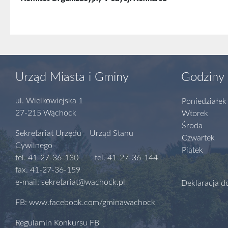
Urząd Miasta i Gminy
Godziny 
ul. Wielkowiejska 1
Poniedziałek
27-215 Wąchock
Wtorek
Środa
Sekretariat Urzędu Urząd Stanu
Czwartek
Cywilnego
Piątek
tel. 41-27-36-130 tel. 41-27-36-144
fax. 41-27-36-159
e-mail: sekretariat@wachock.pl
Deklaracja d
FB: www.facebook.com/gminawachock
Regulamin Konkursu FB