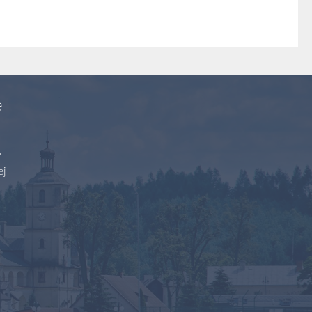
e
y
ej