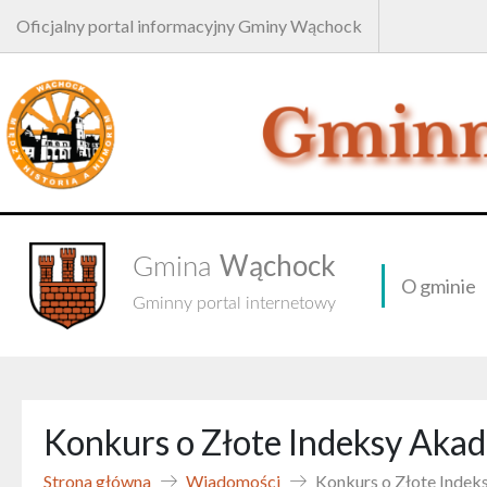
Oficjalny portal informacyjny Gminy Wąchock
Wąchock
Gmina
O gminie
Gminny portal internetowy
Konkurs o Złote Indeksy Ak
Strona główna
Wiadomości
Konkurs o Złote Inde