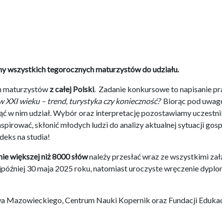
amy wszystkich tegorocznych maturzystów do udziału.
ch maturzystów
z całej Polski
. Zadanie konkursowe to napisanie p
w XXI wieku – trend, turystyka czy konieczność?
Biorąc pod uwagę
iąć w nim udział. Wybór oraz interpretację pozostawiamy uczestni
irować, skłonić młodych ludzi do analizy aktualnej sytuacji gospo
deks na studia!
 nie większej niż 8000 słów
należy przesłać wraz ze wszystkimi za
jpóźniej 30 maja 2025 roku, natomiast uroczyste wręczenie dypl
 Mazowieckiego, Centrum Nauki Kopernik oraz Fundacji Edukac