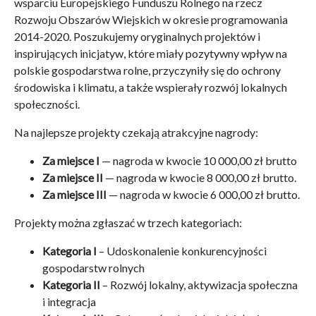
wsparciu Europejskiego Funduszu Rolnego na rzecz
Rozwoju Obszarów Wiejskich w okresie programowania
2014-2020. Poszukujemy oryginalnych projektów i
inspirujących inicjatyw, które miały pozytywny wpływ na
polskie gospodarstwa rolne, przyczyniły się do ochrony
środowiska i klimatu, a także wspierały rozwój lokalnych
społeczności.
Na najlepsze projekty czekają atrakcyjne nagrody:
Za miejsce I
— nagroda w kwocie 10 000,00 zł brutto
Za miejsce II
— nagroda w kwocie 8 000,00 zł brutto.
Za miejsce III
— nagroda w kwocie 6 000,00 zł brutto.
Projekty można zgłaszać w trzech kategoriach:
Kategoria I
– Udoskonalenie konkurencyjności
gospodarstw rolnych
Kategoria II
– Rozwój lokalny, aktywizacja społeczna
i integracja