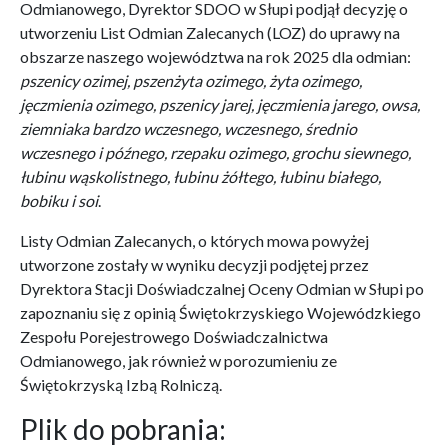
Odmianowego, Dyrektor SDOO w Słupi podjął decyzję o
utworzeniu List Odmian Zalecanych (LOZ) do uprawy na
obszarze naszego województwa na rok 2025 dla odmian:
pszenicy ozimej, pszenżyta ozimego, żyta ozimego,
jęczmienia ozimego, pszenicy jarej, jęczmienia jarego, owsa,
ziemniaka bardzo wczesnego, wczesnego, średnio
wczesnego i późnego, rzepaku ozimego, grochu siewnego,
łubinu wąskolistnego, łubinu żółtego, łubinu białego,
bobiku i soi
.
Listy Odmian Zalecanych, o których mowa powyżej
utworzone zostały w wyniku decyzji podjętej przez
Dyrektora Stacji Doświadczalnej Oceny Odmian w Słupi po
zapoznaniu się z opinią Świętokrzyskiego Wojewódzkiego
Zespołu Porejestrowego Doświadczalnictwa
Odmianowego, jak również w porozumieniu ze
Świętokrzyską Izbą Rolniczą.
Plik do pobrania: