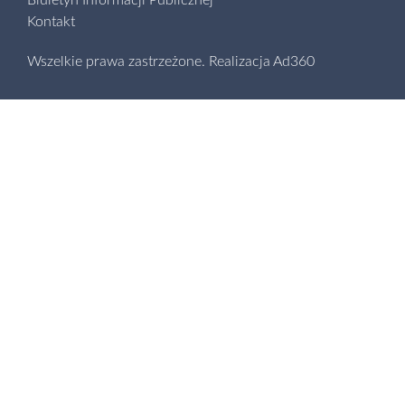
Biuletyn Informacji Publicznej
Kontakt
Wszelkie prawa zastrzeżone.
Realizacja
Ad360