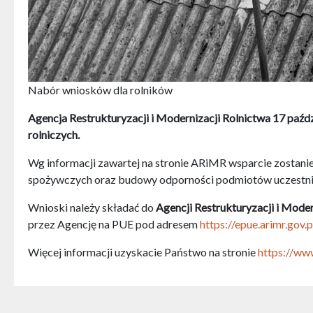
Nabór wniosków dla rolników
Agencja Restrukturyzacji i Modernizacji Rolnictwa 17 paź
rolniczych.
Wg informacji zawartej na stronie ARiMR wsparcie zostanie 
spożywczych oraz budowy odporności podmiotów uczestnic
Wnioski należy składać do
Agencji Restrukturyzacji i Moder
przez Agencję na PUE pod adresem
https://epue.arimr.gov.p
Więcej informacji uzyskacie Państwo na stronie
https://ww