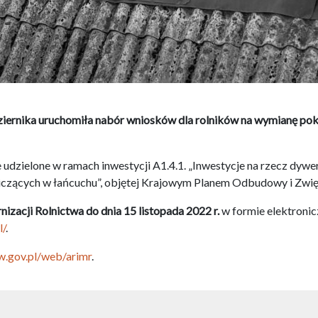
dziernika uruchomiła nabór wniosków dla rolników na wymianę po
udzielone w ramach inwestycji A1.4.1. „Inwestycje na rzecz dywer
zących w łańcuchu”, objętej Krajowym Planem Odbudowy i Zwię
nizacji Rolnictwa
do dnia 15 listopada
2022 r.
w formie elektronic
l/
.
w.gov.pl/web/arimr
.