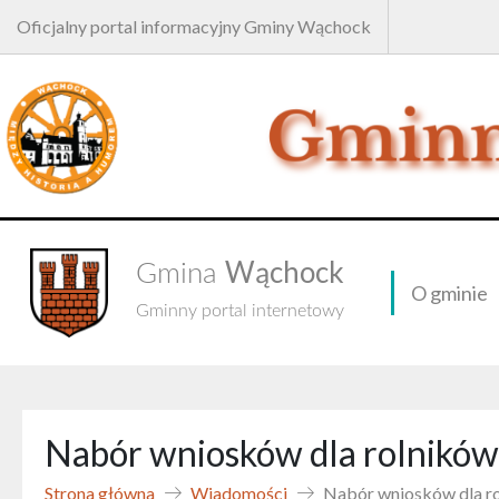
Oficjalny portal informacyjny Gminy Wąchock
Wąchock
Gmina
O gminie
Gminny portal internetowy
Nabór wniosków dla rolników
Strona główna
Wiadomości
Nabór wniosków dla r