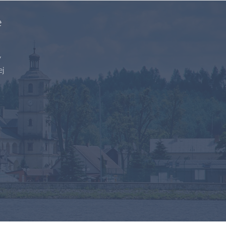
e
y
ej