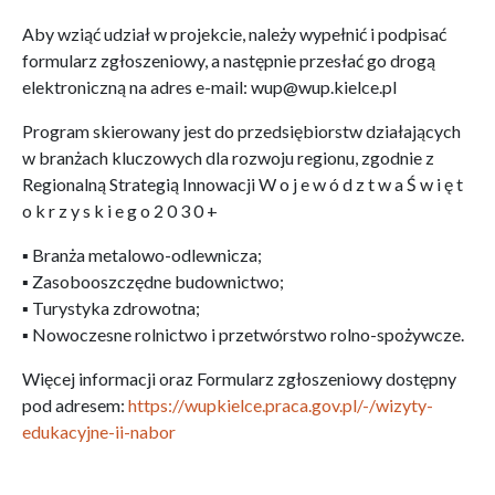
Aby wziąć udział w projekcie, należy wypełnić i podpisać
formularz zgłoszeniowy, a następnie przesłać go drogą
elektroniczną na adres e-mail: wup@wup.kielce.pl
Program skierowany jest do przedsiębiorstw działających
w branżach kluczowych dla rozwoju regionu, zgodnie z
Regionalną Strategią Innowacji W o j e w ó d z t w a Ś w i ę t
o k r z y s k i e g o 2 0 3 0 +
▪ Branża metalowo-odlewnicza;
▪ Zasobooszczędne budownictwo;
▪ Turystyka zdrowotna;
▪ Nowoczesne rolnictwo i przetwórstwo rolno-spożywcze.
Więcej informacji oraz Formularz zgłoszeniowy dostępny
pod adresem:
https://wupkielce.praca.gov.pl/-/wizyty-
edukacyjne-ii-nabor