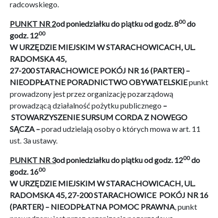
radcowskiego.
00
PUNKT NR 2
od poniedziałku do piątku
od godz. 8
do
00
godz. 12
W URZĘDZIE MIEJSKIM W STARACHOWICACH, UL.
RADOMSKA 45,
27-200 STARACHOWICE POKÓJ NR 16 (PARTER) –
NIEODPŁATNE PORADNICTWO OBYWATELSKIE
punkt
prowadzony jest przez organizację pozarządową
prowadzącą działalność pożytku publicznego
–
STOWARZYSZENIE SURSUM CORDA Z NOWEGO
SĄCZA
–
porad udzielają osoby o których mowa w art. 11
ust. 3a ustawy.
00
PUNKT NR 3
od poniedziałku do piątku
od godz. 12
do
00
godz. 16
W URZĘDZIE MIEJSKIM W STARACHOWICACH, UL.
RADOMSKA 45, 27-200 STARACHOWICE POKÓJ NR 16
(PARTER) – NIEODPŁATNA POMOC PRAWNA
, punkt