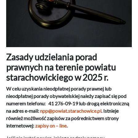
Zasady udzielania porad
prawnych na terenie powiatu
starachowickiego w 2025 r.
W celu uzyskania nieodpłatnej porady prawnej lub
nieodpłatnej porady obywatelskiej należy zapisać się pod
numerem telefonu: 41 276-09-19 lub drogą elektroniczną
na adres e-mail:
npp@powiat.starachowice.pl
. Istnieje
również możliwość zapisów za pośrednictwem strony
internetowej:
zapisy on – line
.
Jeśli nie jesteś pewien, jakiego rodzaju pomocy