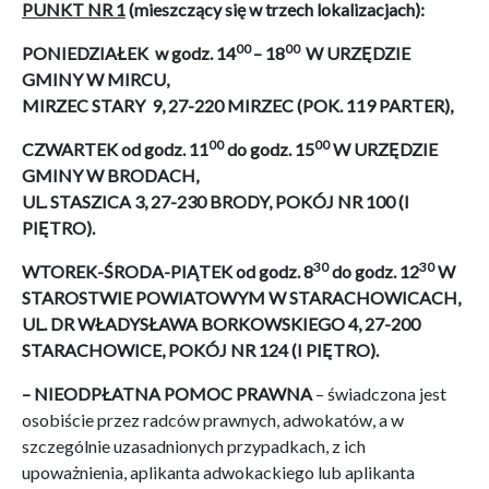
PUNKT NR 1
(mieszczący się w trzech lokalizacjach):
00
00
PONIEDZIAŁEK
w godz. 14
– 18
W URZĘDZIE
GMINY W MIRCU,
MIRZEC STARY 9, 27-220 MIRZEC (POK. 119 PARTER),
00
00
CZWARTEK
od godz. 11
do godz. 15
W
URZĘDZIE
GMINY W BRODACH,
UL. STASZICA 3, 27-230 BRODY, POKÓJ NR 100 (I
PIĘTRO).
30
30
WTOREK-ŚRODA-PIĄTEK od godz. 8
do godz. 12
W
STAROSTWIE POWIATOWYM W STARACHOWICACH,
UL. DR WŁADYSŁAWA BORKOWSKIEGO 4, 27-200
STARACHOWICE, POKÓJ NR 124 (I PIĘTRO).
–
NIEODPŁATNA POMOC PRAWNA
– świadczona jest
osobiście przez radców prawnych, adwokatów, a w
szczególnie uzasadnionych przypadkach, z ich
upoważnienia, aplikanta adwokackiego lub aplikanta