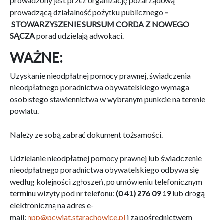
prowadzony jest przez organizację pozarządową
prowadzącą działalność pożytku publicznego
–
STOWARZYSZENIE SURSUM CORDA Z NOWEGO
SĄCZA
porad udzielają adwokaci.
WAŻNE:
Uzyskanie nieodpłatnej pomocy prawnej, świadczenia
nieodpłatnego poradnictwa obywatelskiego wymaga
osobistego stawiennictwa w wybranym punkcie na terenie
powiatu.
Należy ze sobą zabrać dokument tożsamości.
Udzielanie nieodpłatnej pomocy prawnej lub świadczenie
nieodpłatnego poradnictwa obywatelskiego odbywa się
według kolejności zgłoszeń, po umówieniu telefonicznym
terminu wizyty pod nr telefonu:
(0 41) 276 09 19
lub drogą
elektroniczną na adres e-
mail:
npp@powiat.starachowice.pl
i za pośrednictwem