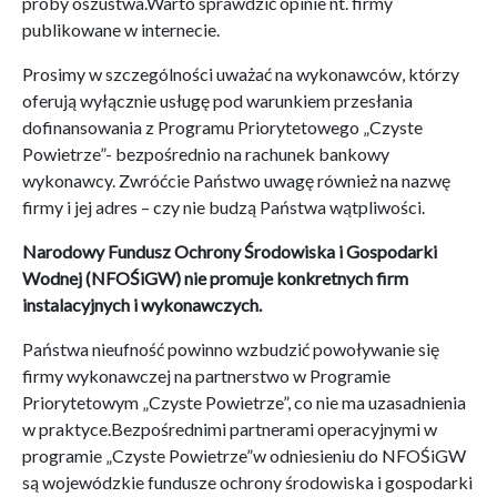
próby oszustwa.Warto sprawdzić opinie nt. firmy
publikowane w internecie.
Prosimy w szczególności uważać na wykonawców, którzy
oferują wyłącznie usługę pod warunkiem przesłania
dofinansowania z Programu Priorytetowego „Czyste
Powietrze”- bezpośrednio na rachunek bankowy
wykonawcy. Zwróćcie Państwo uwagę również na nazwę
firmy i jej adres – czy nie budzą Państwa wątpliwości.
Narodowy Fundusz Ochrony Środowiska i Gospodarki
Wodnej (NFOŚiGW) nie promuje konkretnych firm
instalacyjnych i wykonawczych.
Państwa nieufność powinno wzbudzić powoływanie się
firmy wykonawczej na partnerstwo w Programie
P
riorytetowym „Czyste Powietrze”, co nie ma uzasadnienia
w praktyce.Bezpośrednimi partnerami operacyjnymi w
programie „Czyste Powietrze”w odniesieniu do NFOŚiGW
są wojewódzkie fundusze ochrony środowiska i gospodarki