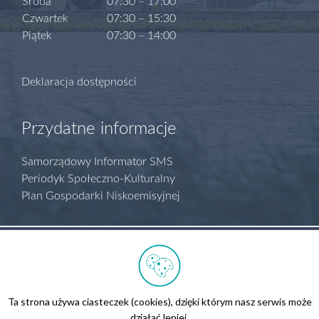
Środa
07:30 – 17:00
Czwartek
07:30 – 15:30
Piątek
07:30 – 14:00
Deklaracja dostępności
Przydatne informacje
Samorządowy Informator SMS
Periodyk Społeczno-Kulturalny
Plan Gospodarki Niskoemisyjnej
Polityka prywatności
Regulamin serwisu
Biuletyn Informacji Publicznej
Ta strona używa ciasteczek (cookies), dzięki którym nasz serwis może
Kontakt
działać lepiej.