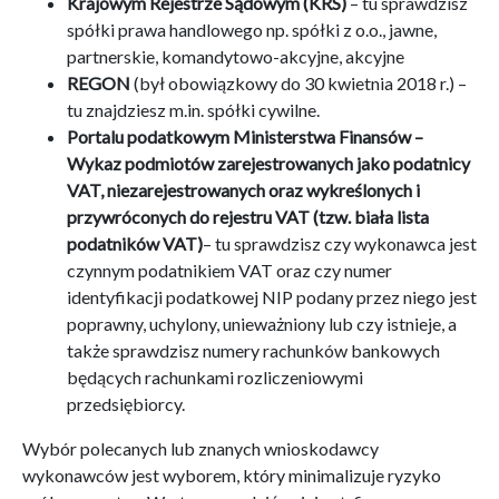
Krajowym Rejestrze Sądowym (KRS)
– tu sprawdzisz
spółki prawa handlowego np. spółki z o.o., jawne,
partnerskie, komandytowo-akcyjne, akcyjne
REGON
(był obowiązkowy do 30 kwietnia 2018 r.) –
tu znajdziesz m.in. spółki cywilne.
Portalu podatkowym Ministerstwa Finansów –
Wykaz podmiotów zarejestrowanych jako podatnicy
VAT, niezarejestrowanych oraz wykreślonych i
przywróconych do rejestru VAT (tzw. biała lista
podatników VAT)
– tu sprawdzisz czy wykonawca jest
czynnym podatnikiem VAT oraz czy numer
identyfikacji podatkowej NIP podany przez niego jest
poprawny, uchylony, unieważniony lub czy istnieje, a
także sprawdzisz numery rachunków bankowych
będących rachunkami rozliczeniowymi
przedsiębiorcy.
Wybór polecanych lub znanych wnioskodawcy
wykonawców jest wyborem, który minimalizuje ryzyko