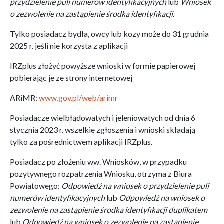
przydzielenie puli numerów identyfikacyjnych
lub
Wniosek
o zezwolenie na zastąpienie środka identyfikacji.
Tylko posiadacz bydła, owcy lub kozy może do 31 grudnia
2025 r. jeśli nie korzysta z aplikacji
IRZplus złożyć powyższe wnioski w formie papierowej
pobierając je ze strony internetowej
ARiMR:
www.gov.pl/web/arimr
Posiadacze wielbłądowatych i jeleniowatych od dnia 6
stycznia 2023 r. wszelkie zgłoszenia i wnioski składają
tylko za pośrednictwem aplikacji IRZplus.
Posiadacz po złożeniu ww. Wniosków, w przypadku
pozytywnego rozpatrzenia Wniosku, otrzyma z Biura
Powiatowego:
Odpowiedź na wniosek o przydzielenie puli
numerów identyfikacyjnych
lub
Odpowiedź na wniosek o
zezwolenie na zastąpienie środka identyfikacji duplikatem
lub
Odpowiedź na wniosek o zezwolenie na zastąpienie