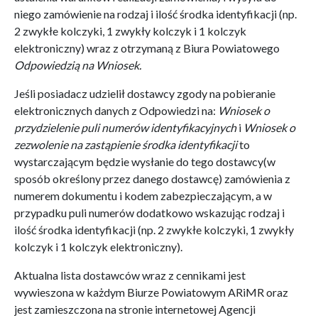
niego zamówienie na rodzaj i ilość środka identyfikacji (np.
2 zwykłe kolczyki, 1 zwykły kolczyk i 1 kolczyk
elektroniczny) wraz z otrzymaną z Biura Powiatowego
Odpowiedzią na Wniosek.
Jeśli posiadacz udzielił dostawcy zgody na pobieranie
elektronicznych danych z Odpowiedzi na:
Wniosek o
przydzielenie puli numerów identyfikacyjnych
i
Wniosek o
zezwolenie na zastąpienie środka identyfikacji
to
wystarczającym będzie wysłanie do tego dostawcy(w
sposób określony przez danego dostawcę) zamówienia z
numerem dokumentu i kodem zabezpieczającym, a w
przypadku puli numerów dodatkowo wskazując rodzaj i
ilość środka identyfikacji (np. 2 zwykłe kolczyki, 1 zwykły
kolczyk i 1 kolczyk elektroniczny).
Aktualna lista dostawców wraz z cennikami jest
wywieszona w każdym Biurze Powiatowym ARiMR oraz
jest zamieszczona na stronie internetowej Agencji