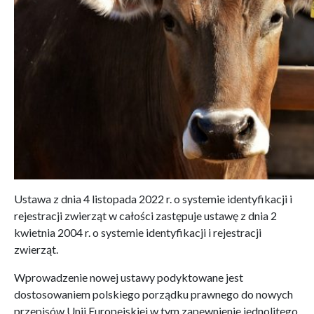
Ustawa z dnia 4 listopada 2022 r. o systemie identyfikacji i
rejestracji zwierząt w całości zastępuje ustawę z dnia 2
kwietnia 2004 r. o systemie identyfikacji i rejestracji
zwierząt.
Wprowadzenie nowej ustawy podyktowane jest
dostosowaniem polskiego porządku prawnego do nowych
przepisów Unii Europejskiej w tym zapewnienie jednolitego