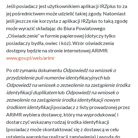
Jeśli posiadacz jest użytkownikiem aplikacji IRZplus to za
jej pośrednictwem może udzielić takiej zgody. Natomiast
jeśli jeszcze nie korzysta z aplikacji IRZplus to taką zgodę
może wyrazić składając do Biura Powiatowego
„Oświadczenie” w formie papierowej (dotyczy tylko
posiadaczy bydła, owiec i kóz). Wzór oświadczenia
dostępny będzie na stronie internetowej ARiMR:
www.gov.pl/web/arimr
Po otrzymaniu dokumentu
Odpowiedź na wniosek o
przydzielenie puli numerów identyfikacyjnych
lub
Odpowiedź na wniosek o zezwolenie na zastąpienie środka
identyfikacji duplikatem
lub
Odpowiedź na wniosek o
zezwolenie na zastąpienie środka identyfikacji nowym
środkiem identyfikacji
posiadacz z listy prowadzonej przez
ARiMR wybiera dostawcę, który ma wyprodukować i
dostarczyć wskazany rodzaj środka identyfikacji
(posiadacz może skontaktować się z dostawcą w celu
ustalenia warunków realizacji zamówienia) i wysyła do