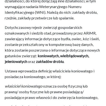
działalności, do której dołączają inne działalności, w tym
wymagające nadania Weterynaryjnego Numeru
Identyfikacyjnego (WNI). Należą do nich: zakłady drobiu,
rzeźnie, zakłady przetwórcze lub spalarnie.
Dotychczasowy rejestr zwierząt gospodarskich
oznakowanych i siedzib stad, prowadzony przez ARiMR,
zawierający informacje dotyczące bydła, owiec, kóz i świń,
zostanie przekształcony w komputerową bazę danych,
która zostanie poszerzona o informacje dotyczące nowych
gatunków zwierząt:
koniowatych, wielbłądowatych,
jeleniowatych
oraz
zakładów drobiu
.
Ustawa wprowadza definicję właściciela koniowatego i
posiadacza koniowatego, w której:
właściciel koniowatego
oznacza osobę fizyczną lub
prawną/ osoby fizyczne lub prawne posiadającą/
posiadające prawo własności do zwierzęcia koniowatego,