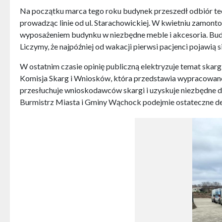
Na początku marca tego roku budynek przeszedł odbiór te
prowadząc linie od ul. Starachowickiej. W kwietniu zamont
wyposażeniem budynku w niezbędne meble i akcesoria. Bu
Liczymy, że najpóźniej od wakacji pierwsi pacjenci pojawią
W ostatnim czasie opinię publiczną elektryzuje temat skarg
Komisja Skarg i Wniosków, która przedstawia wypracowane
przesłuchuje wnioskodawców skargi i uzyskuje niezbędne do 
Burmistrz Miasta i Gminy Wąchock podejmie ostateczne de