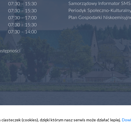
Samorządowy Informator SMS
07:30 – 15:30
Periodyk Społeczno-Kulturaln
07:30 – 15:30
Plan Gospodarki Niskoemisyjn
07:30 – 17:00
07:30 – 15:30
07:30 – 14:00
ostępności
ciasteczek (cookies), dzięki którym nasz serwis może działać lepiej.
Dowi
ji Publicznej
Kontakt