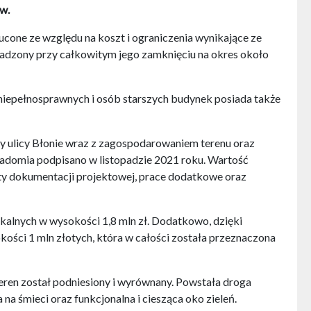
w.
cone ze względu na koszt i ograniczenia wynikające ze
wadzony przy całkowitym jego zamknięciu na okres około
iepełnosprawnych i osób starszych budynek posiada także
 ulicy Błonie wraz z zagospodarowaniem terenu oraz
adomia podpisano w listopadzie 2021 roku. Wartość
ty dokumentacji projektowej, prace dodatkowe oraz
lnych w wysokości 1,8 mln zł. Dodatkowo, dzięki
ści 1 mln złotych, która w całości została przeznaczona
teren został podniesiony i wyrównany. Powstała droga
na śmieci oraz funkcjonalna i ciesząca oko zieleń.