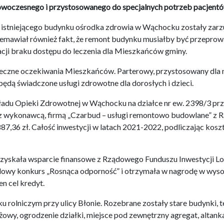
owoczesnego i przystosowanego do specjalnych potrzeb pacjentó
 istniejącego budynku ośrodka zdrowia w Wąchocku zostały zarzu
zemawiał również fakt, że remont budynku musiałby być przepro
tuacji braku dostępu do leczenia dla Mieszkańców gminy.
czne oczekiwania Mieszkańców. Parterowy, przystosowany dla n
będą świadczone usługi zdrowotne dla dorosłych i dzieci.
u Opieki Zdrowotnej w Wąchocku na działce nr ew. 2398/3 przy
 wykonawcą, firmą „Czarbud – usługi remontowo budowlane” z R
,36 zł. Całość inwestycji w latach 2021-2022, podliczając kosz
skała wsparcie finansowe z Rządowego Funduszu Inwestycji Loka
wy konkurs „Rosnąca odporność” i otrzymała w nagrodę w wysoko
n cel kredyt.
 rolniczym przy ulicy Błonie. Rozebrane zostały stare budynki, 
owy, ogrodzenie działki, miejsce pod zewnętrzny agregat, altanka 