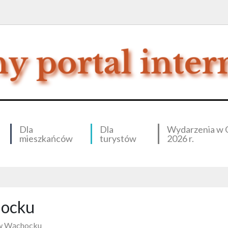
Dla
Dla
Wydarzenia w 
mieszkańców
turystów
2026 r.
ocku
w Wąchocku