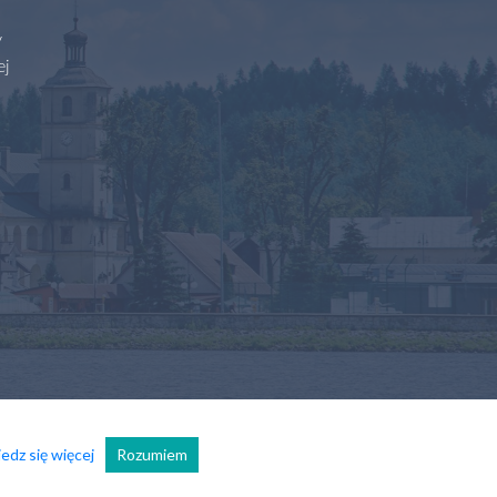
y
ej
edz się więcej
Rozumiem
Wszelkie prawa zastrzeżone.
Realizacja
Ad360