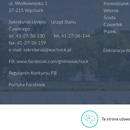
ul. Wielkowiejska 1
Poniedziałek
27-215 Wąchock
Wtorek
Środa
Sekretariat Urzędu Urząd Stanu
Czwartek
Cywilnego
Piątek
tel. 41-27-36-130 tel. 41-27-36-144
fax. 41-27-36-159
e-mail: sekretariat@wachock.pl
Deklaracja d
FB: www.facebook.com/gminawachock
Regulamin Konkursu FB
Polityka Facebook
Ta strona używa 
Polityka prywatności
Regulamin serwisu
Biuletyn Informac