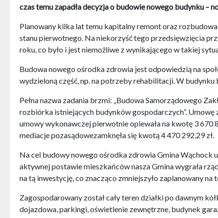
czas temu zapadła decyzja o budowie nowego budynku – n
Planowany kilka lat temu kapitalny remont oraz rozbudowa
stanu pierwotnego. Na niekorzyść tego przedsięwzięcia pr
roku, co było i jest niemożliwe z wynikającego w takiej sy
Budowa nowego ośrodka zdrowia jest odpowiedzią na społe
wydzieloną część, np. na potrzeby rehabilitacji. W budynku 
Pełna nazwa zadania brzmi: „Budowa Samorządowego Zakład
rozbiórka istniejących budynków gospodarczych”. Umowę z
umowy wykonawczej pierwotnie opiewała na kwotę 3 670 887
mediacje pozasądowezamknęła się kwotą 4 470 292,29 zł.
Na cel budowy nowego ośrodka zdrowia Gmina Wąchock uzy
aktywnej postawie mieszkańców nasza Gmina wygrała rządo
na tą inwestycję, co znacząco zmniejszyło zaplanowany na te
Zagospodarowany został cały teren działki po dawnym kółku
dojazdowa, parkingi, oświetlenie zewnętrzne, budynek garaż