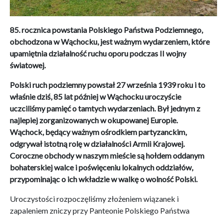
85. rocznica powstania Polskiego Państwa Podziemnego,
obchodzona w Wąchocku, jest ważnym wydarzeniem, które
upamiętnia działalność ruchu oporu podczas II wojny
światowej.
Polski ruch podziemny powstał 27 września 1939 roku i to
właśnie dziś, 85 lat później w Wąchocku uroczyście
uczciliśmy pamięć o tamtych wydarzeniach. Był jednym z
najlepiej zorganizowanych w okupowanej Europie.
Wąchock, będący ważnym ośrodkiem partyzanckim,
odgrywał istotną rolę w działalności Armii Krajowej.
Coroczne obchody w naszym mieście są hołdem oddanym
bohaterskiej walce i poświęceniu lokalnych oddziałów,
przypominając o ich wkładzie w walkę o wolność Polski.
Uroczystości rozpoczęliśmy złożeniem wiązanek i
zapaleniem zniczy przy Panteonie Polskiego Państwa