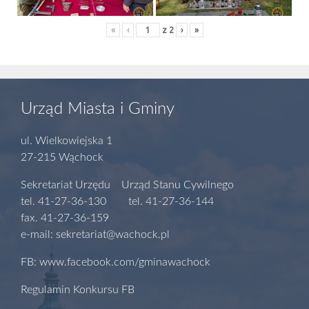
«
‹
z
2
›
»
Urząd Miasta i Gminy
ul. Wielkowiejska 1
27-215 Wąchock
Sekretariat Urzędu Urząd Stanu Cywilnego
tel. 41-27-36-130 tel. 41-27-36-144
fax. 41-27-36-159
e-mail: sekretariat@wachock.pl
FB: www.facebook.com/gminawachock
Regulamin Konkursu FB